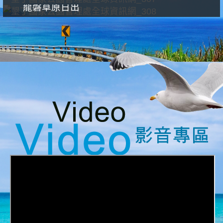
龍磐草原日出