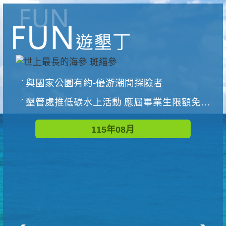
與國家公園有約-優游潮間探險者
墾管處推低碳水上活動 應屆畢業生限額免費參加
115年08月