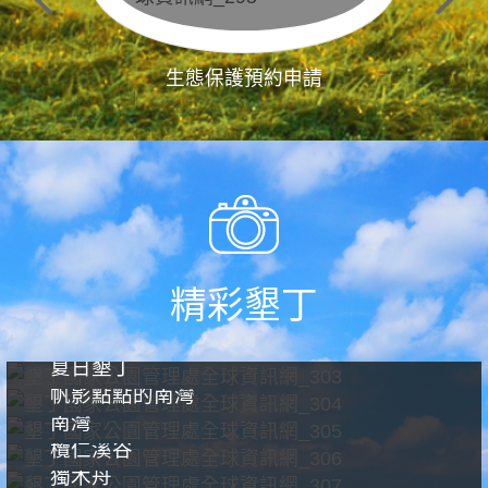
生態保護預約申請
精彩墾丁
夏日墾丁
帆影點點的南灣
南灣
欖仁溪谷
獨木舟