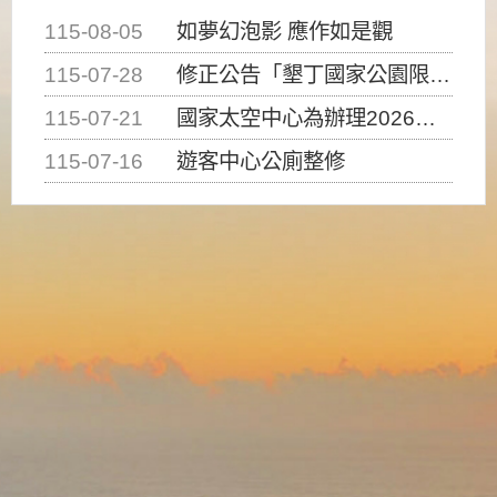
115-08-05
如夢幻泡影 應作如是觀
115-07-28
修正公告「墾丁國家公園限制水域遊憩活動之種類、範圍、時間及行為」，自即日生效。
115-07-21
國家太空中心為辦理2026台灣盃火箭競賽，陸、海、空域警戒及協調相關事宜，因颱風備案事宜
115-07-16
遊客中心公廁整修