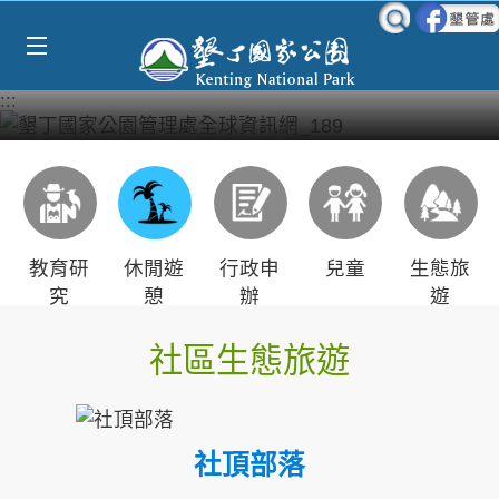
Select Language
▼
跳到主要內容區塊
:::
教育研
休閒遊
行政申
兒童
生態旅
究
憩
辦
遊
社區生態旅遊
社頂部落