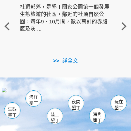
社頂部落，是墾丁國家公園第一個發展
龍水
生態旅遊的社區，鄰近的社頂自然公
的有
園，每年9、10月間，數以萬計的赤腹
重要
鷹及灰 ...
走進沁 
詳全文
南仁湖
龜山
海生館
滿州
出火
恆春
佳樂水
萬里桐
龍鑾潭自然中心
森林遊樂區
瓊麻館
南灣
關山
墾管處遊客中心
社頂公園
風吹沙
後壁湖
船帆石
白砂
海洋
龍磐公園
香蕉灣
貓鼻頭
砂島
龍坑
鵝鑾鼻
夜間
玩在
墾丁
墾丁
墾丁
生態
海角
陸上
墾丁
墾丁
墾丁