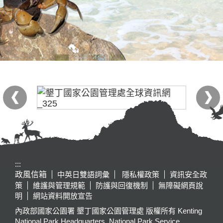
:::
政風信箱
中英日雙語詞彙
隱私權政策
資訊安全政
策
維護與管理規範
防護與回復機制
無障礙網頁說
明
網站資料開放宣告
內政部國家公園署 墾丁國家公園管理處 版權所有 Kenting
National Park Headquarters, National Park Service,