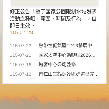
修正公告「墾丁國家公園限制水域遊憩
活動之種類、範圍、時間及行為」，自
即日生效。
115-07-28
115-07-23
熱帶性低氣壓TD13發展中
115-07-21
國家太空中心為辦理2026台灣盃火箭競賽，陸、海、空域警戒及協調相關事宜，因颱風備案事宜
115-07-16
遊客中心公廁整修
115-07-12
南仁山生態保護區步道已完成修復，自115年7月13日（星期一）起恢復開放入園，歡迎民眾依規定申請入園....