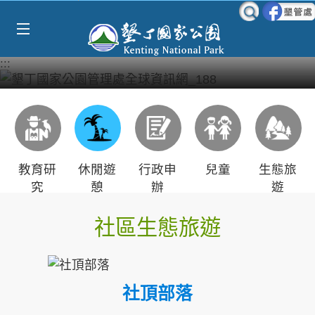
Select Language
▼
跳到主要內容區塊
:::
教育研
休閒遊
行政申
兒童
生態旅
究
憩
辦
遊
社區生態旅遊
社頂部落