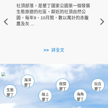
社頂部落，是墾丁國家公園第一個發展
龍水
生態旅遊的社區，鄰近的社頂自然公
的有
園，每年9、10月間，數以萬計的赤腹
重要
鷹及灰 ...
走進沁 
詳全文
南仁湖
龜山
海生館
滿州
出火
恆春
佳樂水
萬里桐
龍鑾潭自然中心
森林遊樂區
瓊麻館
南灣
關山
墾管處遊客中心
社頂公園
風吹沙
後壁湖
船帆石
白砂
海洋
龍磐公園
香蕉灣
貓鼻頭
砂島
龍坑
鵝鑾鼻
夜間
玩在
墾丁
墾丁
墾丁
生態
海角
陸上
墾丁
墾丁
墾丁