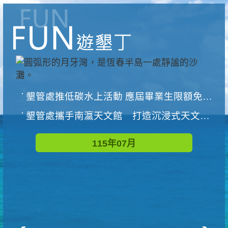
墾管處推低碳水上活動 應屆畢業生限額免費參加
墾管處攜手南瀛天文館 打造沉浸式天文探索營隊
115年07月