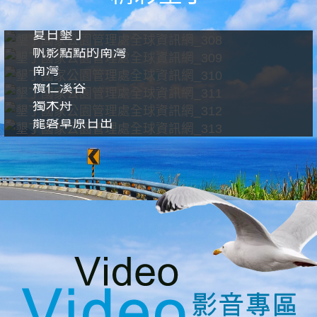
夏日墾丁
帆影點點的南灣
南灣
欖仁溪谷
獨木舟
龍磐草原日出