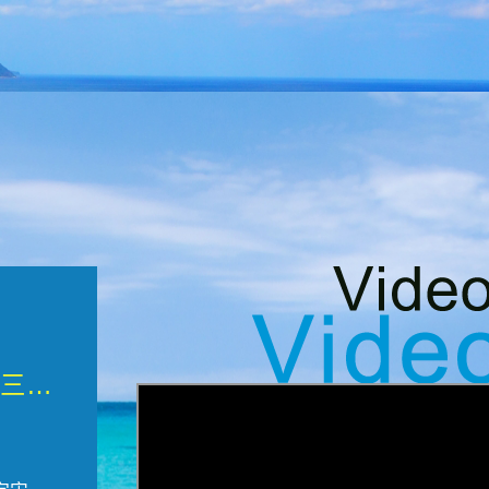
微觀墾丁三部曲 重生....