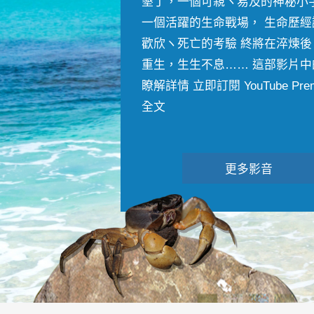
墾丁，一個可親ヽ易及的神秘小
一個活躍的生命戰場， 生命歷經
歡欣ヽ死亡的考驗 終將在淬煉後
重生，生生不息…… 這部影片中
瞭解詳情 立即訂閱 YouTube Premiu
全文
更多影音