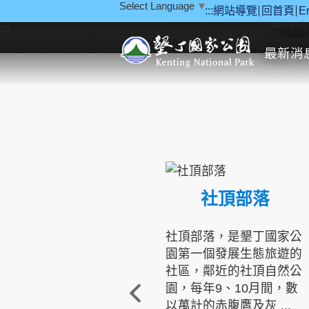
Select Language
▼
:::
網站導覽
回首頁
E
跳到主要內容區塊
教育研
:::
最新消
社頂部落
社頂部落，是墾丁國家公
園第一個發展生態旅遊的
社區，鄰近的社頂自然公
園，每年9、10月間，數
以萬計的赤腹鷹及灰 ...