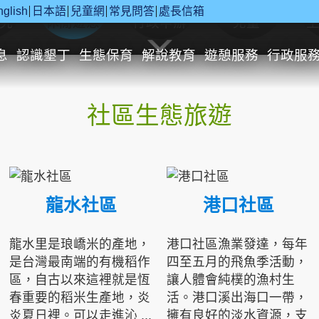
nglish
日本語
兒童網
常見問答
處長信箱
究
休閒遊憩
行政申辦
兒童
息
認識墾丁
生態保育
解說教育
遊憩服務
行政服
社區生態旅遊
龍水社區
港口社區
龍水里是琅嶠米的產地，
港口社區漁業發達，每年
是台灣最南端的有機稻作
四至五月的飛魚季活動，
區，自古以來這裡就是恆
讓人體會純樸的漁村生
春重要的稻米生產地，炎
活。港口溪出海口一帶，
炎夏日裡。可以走進沁 ...
擁有良好的淡水資源，支