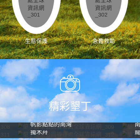
生態保護
急難救助
精彩墾丁
帆影點點的南灣
獨木舟