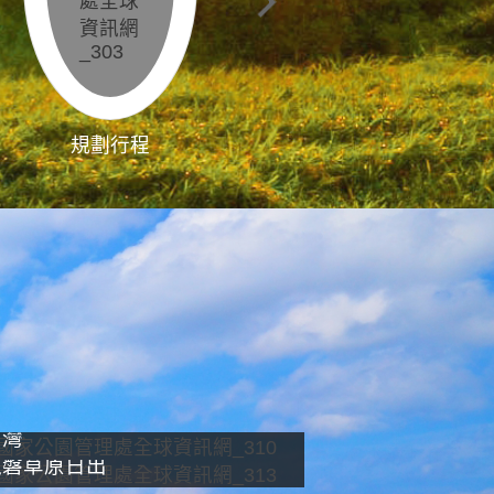
規劃行程
影像直播
南灣
龍磐草原日出