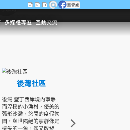
生態旅遊
務
多媒體專區
互動交流
後灣社區
國境之南生態文化發展協會
後灣 墾丁西岸境內寧靜
而淳樸的小漁村，優美的
龍坑地區為隆起的珊瑚礁
弧形沙灘、悠閒的度假氛
地形，由於地處鵝鑾鼻夾
圍，與世隔絕的寧靜像是
角的端點，冬季海浪拍打
遺失的一角，卻又散發 ...
著礁岸，旺盛的侵蝕作