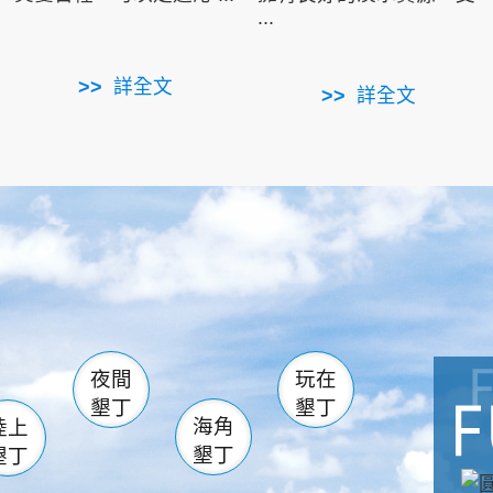
...
詳全文
詳全文
南仁湖
滿州
火
佳樂水
然中心
森林遊樂區
南灣
墾管處遊客中心
社頂公園
風吹沙
湖
船帆石
龍磐公園
香蕉灣
頭
砂島
龍坑
鵝鑾鼻
夜間
玩在
墾丁
墾丁
海角
陸上
墾丁
墾丁