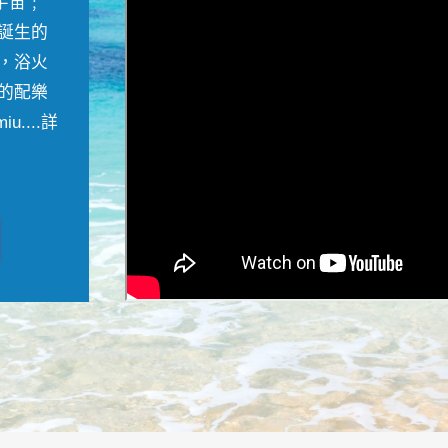
宇宙﹔
誕生的
，浴火
的配樂
....
詳