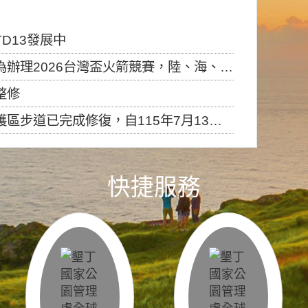
D13發展中
6台灣盃火箭競賽，陸、海、空域警戒及協調相關事宜，因颱風備案事宜
整修
，自115年7月13日（星期一）起恢復開放入園，歡迎民眾依規定申請入園....
快捷服務