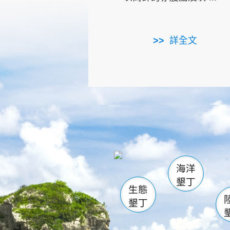
詳全文
龜山
海生館
出
恆春
萬里桐
龍鑾潭自
瓊麻館
關山
後壁
白砂
海洋
貓鼻
墾丁
生態
墾丁