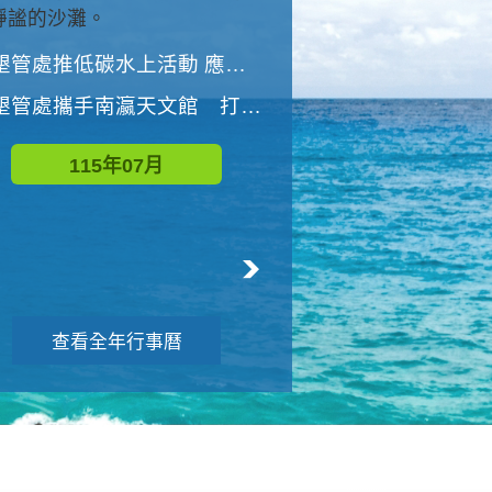
與國家公園有約-優游潮間
墾管處推低碳水上活動 應屆畢業生限額免費參加
墾管處推低碳水上活動 應屆畢業生限額
墾管處攜手南瀛天文館 打造沉浸式天文探索營隊
115年08月
115年07月
查看全年行事曆