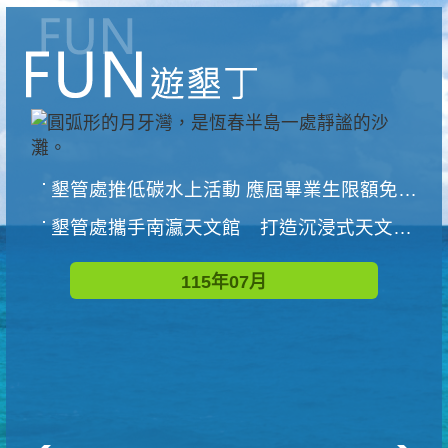
墾管處推低碳水上活動 應屆畢業生限額免費參加
墾管處攜手南瀛天文館 打造沉浸式天文探索營隊
115年07月