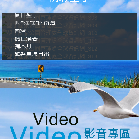
夏日墾丁
帆影點點的南灣
南灣
欖仁溪谷
獨木舟
龍磐草原日出