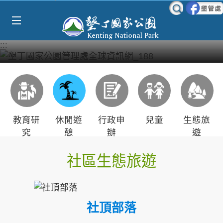
Select Language
▼
跳到主要內容區塊
:::
教育研
休閒遊
行政申
兒童
生態旅
究
憩
辦
遊
社區生態旅遊
社頂部落