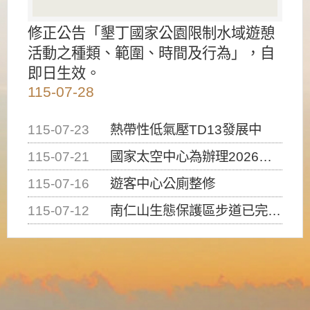
修正公告「墾丁國家公園限制水域遊憩
活動之種類、範圍、時間及行為」，自
即日生效。
115-07-28
115-07-23
熱帶性低氣壓TD13發展中
115-07-21
國家太空中心為辦理2026台灣盃火箭競賽，陸、海、空域警戒及協調相關事宜，因颱風備案事宜
115-07-16
遊客中心公廁整修
115-07-12
南仁山生態保護區步道已完成修復，自115年7月13日（星期一）起恢復開放入園，歡迎民眾依規定申請入園....