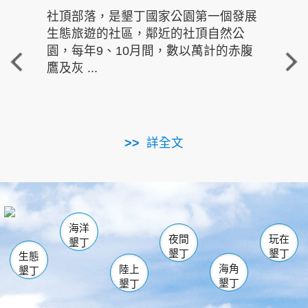
社頂部落，是墾丁國家公園第一個發展
龍水
生態旅遊的社區，鄰近的社頂自然公
的有
園，每年9、10月間，數以萬計的赤腹
重要
鷹及灰 ...
走進沁 
詳全文
南仁湖
龜山
海生館
滿州
出火
恆春
佳樂水
萬里桐
龍鑾潭自然中心
森林遊樂區
瓊麻館
南灣
關山
墾管處遊客中心
社頂公園
風吹沙
後壁湖
船帆石
白砂
海洋
龍磐公園
香蕉灣
貓鼻頭
砂島
龍坑
鵝鑾鼻
夜間
玩在
墾丁
墾丁
墾丁
生態
海角
陸上
墾丁
墾丁
墾丁