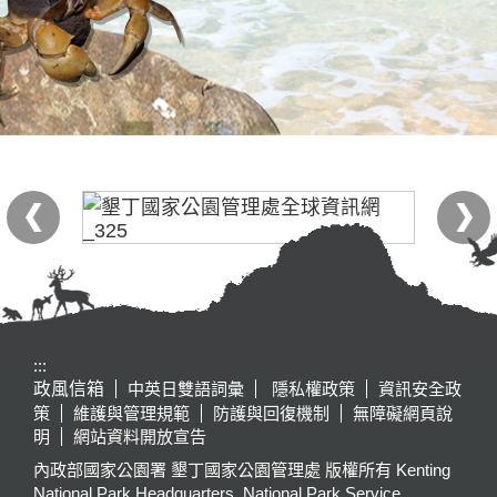
:::
政風信箱
中英日雙語詞彙
隱私權政策
資訊安全政
策
維護與管理規範
防護與回復機制
無障礙網頁說
明
網站資料開放宣告
內政部國家公園署 墾丁國家公園管理處 版權所有 Kenting
National Park Headquarters, National Park Service,