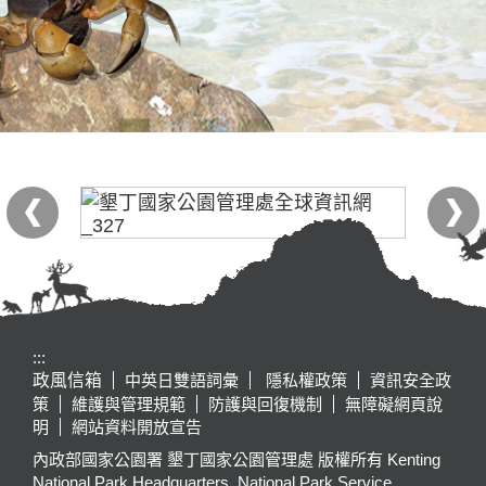
:::
政風信箱
中英日雙語詞彙
隱私權政策
資訊安全政
策
維護與管理規範
防護與回復機制
無障礙網頁說
明
網站資料開放宣告
內政部國家公園署 墾丁國家公園管理處 版權所有 Kenting
National Park Headquarters, National Park Service,