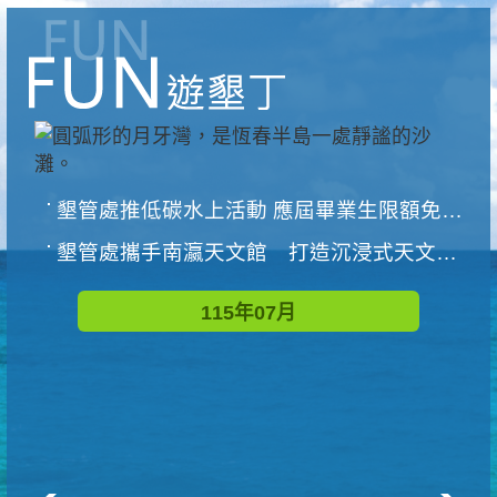
墾管處推低碳水上活動 應屆畢業生限額免費參加
墾管處攜手南瀛天文館 打造沉浸式天文探索營隊
115年07月