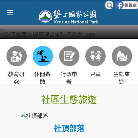
Select Language
▼
跳到主要內容區塊
:::
教育研
休閒遊
行政申
兒童
生態旅
究
憩
辦
遊
社區生態旅遊
社頂部落