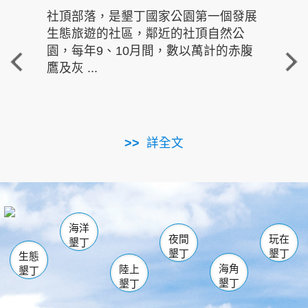
社頂部落，是墾丁國家公園第一個發展
龍水
生態旅遊的社區，鄰近的社頂自然公
的有
園，每年9、10月間，數以萬計的赤腹
重要
鷹及灰 ...
走進沁 
詳全文
南仁湖
龜山
海生館
滿州
出火
恆春
佳樂水
萬里桐
龍鑾潭自然中心
森林遊樂區
瓊麻館
南灣
關山
墾管處遊客中心
社頂公園
風吹沙
後壁湖
船帆石
白砂
海洋
龍磐公園
香蕉灣
貓鼻頭
砂島
龍坑
鵝鑾鼻
夜間
玩在
墾丁
墾丁
墾丁
生態
海角
陸上
墾丁
墾丁
墾丁