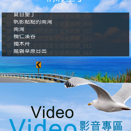
夏日墾丁
帆影點點的南灣
南灣
欖仁溪谷
獨木舟
龍磐草原日出