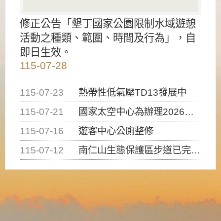
修正公告「墾丁國家公園限制水域遊憩
活動之種類、範圍、時間及行為」，自
即日生效。
115-07-28
115-07-23
熱帶性低氣壓TD13發展中
115-07-21
國家太空中心為辦理2026台灣盃火箭競賽，陸、海、空域警戒及協調相關事宜，因颱風備案事宜
115-07-16
遊客中心公廁整修
115-07-12
南仁山生態保護區步道已完成修復，自115年7月13日（星期一）起恢復開放入園，歡迎民眾依規定申請入園....