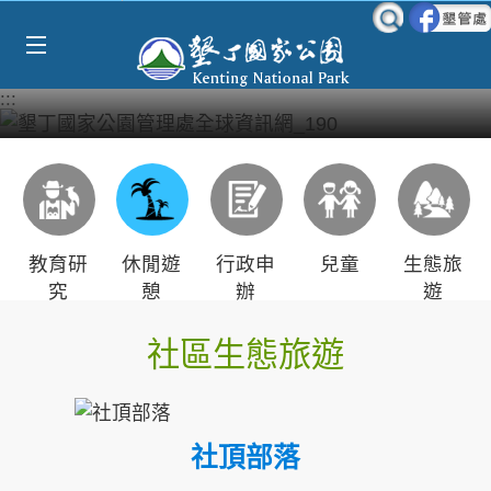
Select Language
▼
跳到主要內容區塊
:::
教育研
休閒遊
行政申
兒童
生態旅
究
憩
辦
遊
社區生態旅遊
社頂部落