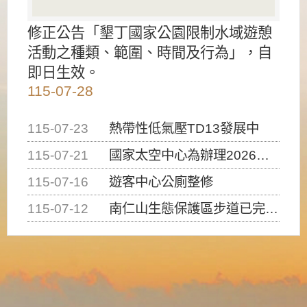
修正公告「墾丁國家公園限制水域遊憩
活動之種類、範圍、時間及行為」，自
即日生效。
115-07-28
115-07-23
熱帶性低氣壓TD13發展中
115-07-21
國家太空中心為辦理2026台灣盃火箭競賽，陸、海、空域警戒及協調相關事宜，因颱風備案事宜
115-07-16
遊客中心公廁整修
115-07-12
南仁山生態保護區步道已完成修復，自115年7月13日（星期一）起恢復開放入園，歡迎民眾依規定申請入園....