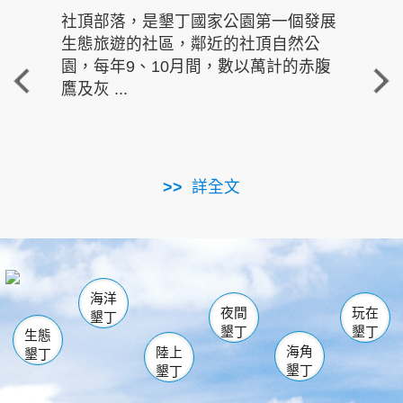
社頂部落，是墾丁國家公園第一個發展
龍水
生態旅遊的社區，鄰近的社頂自然公
的有
園，每年9、10月間，數以萬計的赤腹
重要
鷹及灰 ...
走進沁 
詳全文
南仁湖
龜山
海生館
滿州
出火
恆春
佳樂水
萬里桐
龍鑾潭自然中心
森林遊樂區
瓊麻館
南灣
關山
墾管處遊客中心
社頂公園
風吹沙
後壁湖
船帆石
白砂
海洋
龍磐公園
香蕉灣
貓鼻頭
砂島
龍坑
鵝鑾鼻
夜間
玩在
墾丁
墾丁
墾丁
生態
海角
陸上
墾丁
墾丁
墾丁