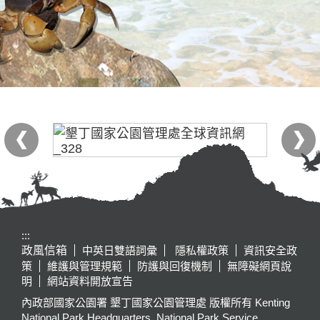
:::
政風信箱
中英日雙語詞彙
隱私權政策
資訊安全政
策
維護與管理規範
防護與回復機制
無障礙網頁說
明
網站資料開放宣告
內政部國家公園署 墾丁國家公園管理處 版權所有 Kenting
National Park Headquarters, National Park Service,