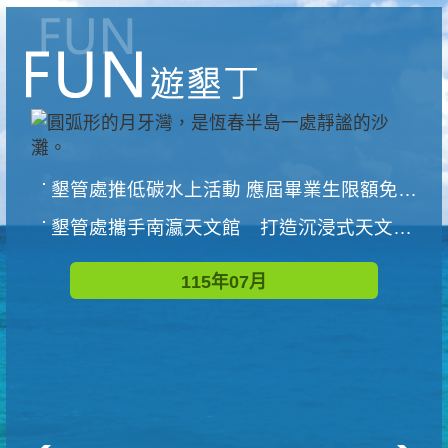
墾管處推低碳水上活動 應屆畢業生限額免費參加
墾管處攜手南瀛天文館 打造沉浸式天文探索營隊
115年07月