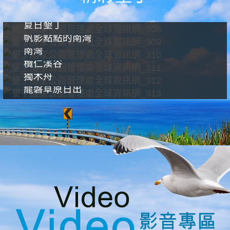
夏日墾丁
帆影點點的南灣
南灣
欖仁溪谷
獨木舟
龍磐草原日出