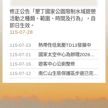
修正公告「墾丁國家公園限制水域遊憩
活動之種類、範圍、時間及行為」，自
即日生效。
115-07-28
115-07-23
熱帶性低氣壓TD13發展中
115-07-21
國家太空中心為辦理2026台灣盃火箭競賽，陸、海、空域警戒及協調相關事宜，因颱風備案事宜
115-07-16
遊客中心公廁整修
115-07-12
南仁山生態保護區步道已完成修復，自115年7月13日（星期一）起恢復開放入園，歡迎民眾依規定申請入園....