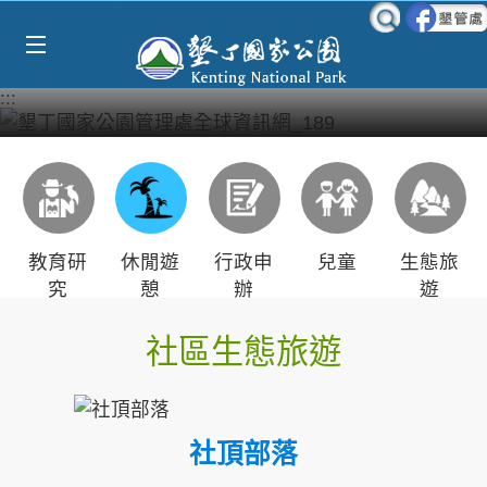
Select Language
▼
跳到主要內容區塊
:::
教育研
休閒遊
行政申
兒童
生態旅
究
憩
辦
遊
社區生態旅遊
社頂部落