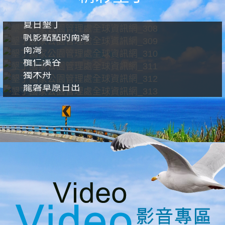
夏日墾丁
帆影點點的南灣
南灣
欖仁溪谷
獨木舟
龍磐草原日出