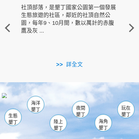
社頂部落，是墾丁國家公園第一個發展
龍水
生態旅遊的社區，鄰近的社頂自然公
的有
園，每年9、10月間，數以萬計的赤腹
重要
鷹及灰 ...
走進沁 
詳全文
南仁湖
龜山
海生館
滿州
出火
恆春
佳樂水
萬里桐
龍鑾潭自然中心
森林遊樂區
瓊麻館
南灣
關山
墾管處遊客中心
社頂公園
風吹沙
後壁湖
船帆石
白砂
海洋
龍磐公園
香蕉灣
貓鼻頭
砂島
龍坑
鵝鑾鼻
夜間
玩在
墾丁
墾丁
墾丁
生態
海角
陸上
墾丁
墾丁
墾丁