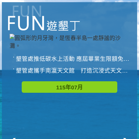
墾管處推低碳水上活動 應屆畢業生限額免費參加
墾管處攜手南瀛天文館 打造沉浸式天文探索營隊
115年07月