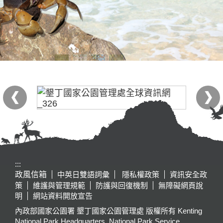
:::
政風信箱
中英日雙語詞彙
隱私權政策
資訊安全政
策
維護與管理規範
防護與回復機制
無障礙網頁說
明
網站資料開放宣告
內政部國家公園署 墾丁國家公園管理處 版權所有 Kenting
National Park Headquarters, National Park Service,