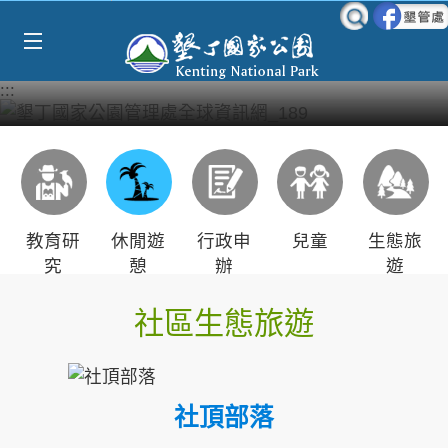
Select Language
▼
跳到主要內容區塊
:::
教育研
休閒遊
行政申
兒童
生態旅
究
憩
辦
遊
社區生態旅遊
社頂部落