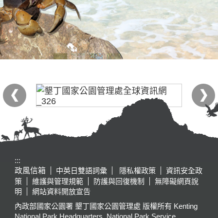
:::
政風信箱
中英日雙語詞彙
隱私權政策
資訊安全政
策
維護與管理規範
防護與回復機制
無障礙網頁說
明
網站資料開放宣告
內政部國家公園署 墾丁國家公園管理處 版權所有 Kenting
National Park Headquarters, National Park Service,