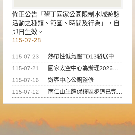
修正公告「墾丁國家公園限制水域遊憩
活動之種類、範圍、時間及行為」，自
即日生效。
115-07-28
115-07-23
熱帶性低氣壓TD13發展中
115-07-21
國家太空中心為辦理2026台灣盃火箭競賽，陸、海、空域警戒及協調相關事宜，因颱風備案事宜
115-07-16
遊客中心公廁整修
115-07-12
南仁山生態保護區步道已完成修復，自115年7月13日（星期一）起恢復開放入園，歡迎民眾依規定申請入園....