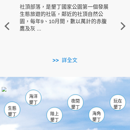
社頂部落，是墾丁國家公園第一個發展
龍水
生態旅遊的社區，鄰近的社頂自然公
的有
園，每年9、10月間，數以萬計的赤腹
重要
鷹及灰 ...
走進沁 
詳全文
南仁湖
龜山
海生館
滿州
出火
恆春
佳樂水
萬里桐
龍鑾潭自然中心
森林遊樂區
瓊麻館
南灣
關山
墾管處遊客中心
社頂公園
風吹沙
後壁湖
船帆石
白砂
海洋
龍磐公園
香蕉灣
貓鼻頭
砂島
龍坑
鵝鑾鼻
夜間
玩在
墾丁
墾丁
墾丁
生態
海角
陸上
墾丁
墾丁
墾丁