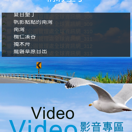
夏日墾丁
帆影點點的南灣
南灣
欖仁溪谷
獨木舟
龍磐草原日出