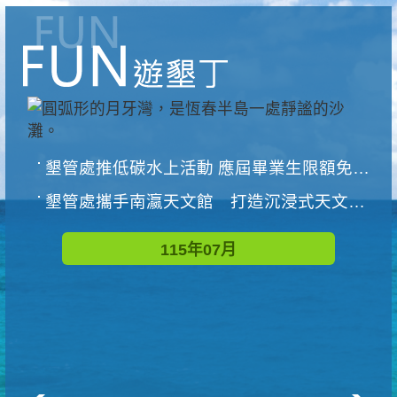
墾管處推低碳水上活動 應屆畢業生限額免費參加
墾管處攜手南瀛天文館 打造沉浸式天文探索營隊
115年07月