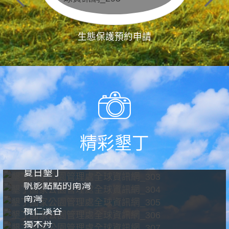
生態保護預約申請
精彩墾丁
夏日墾丁
帆影點點的南灣
南灣
欖仁溪谷
獨木舟