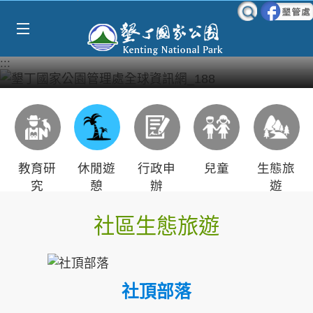
Select Language
▼
跳到主要內容區塊
:::
教育研
休閒遊
行政申
兒童
生態旅
究
憩
辦
遊
社區生態旅遊
社頂部落