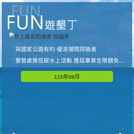
與國家公園有約-優游潮間探險者
墾管處推低碳水上活動 應屆畢業生限額免費參加
115年08月