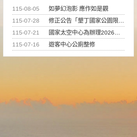
115-08-05
如夢幻泡影 應作如是觀
115-07-28
修正公告「墾丁國家公園限制水域遊憩活動之種類、範圍、時間及行為」，自即日生效。
115-07-21
國家太空中心為辦理2026台灣盃火箭競賽，陸、海、空域警戒及協調相關事宜，因颱風備案事宜
115-07-16
遊客中心公廁整修