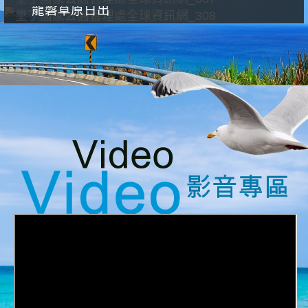
龍磐草原日出