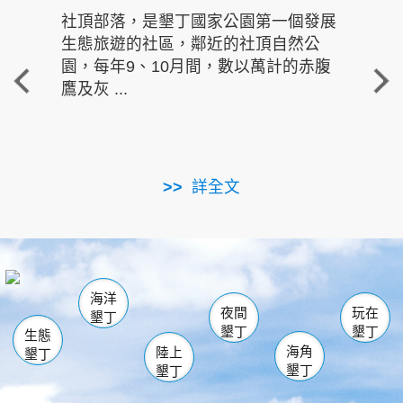
社頂部落，是墾丁國家公園第一個發展
龍水
生態旅遊的社區，鄰近的社頂自然公
的有
園，每年9、10月間，數以萬計的赤腹
重要
鷹及灰 ...
走進沁 
詳全文
南仁湖
龜山
海生館
滿州
出火
恆春
佳樂水
萬里桐
龍鑾潭自然中心
森林遊樂區
瓊麻館
南灣
關山
墾管處遊客中心
社頂公園
風吹沙
後壁湖
船帆石
白砂
海洋
龍磐公園
香蕉灣
貓鼻頭
砂島
龍坑
鵝鑾鼻
夜間
玩在
墾丁
墾丁
墾丁
生態
海角
陸上
墾丁
墾丁
墾丁