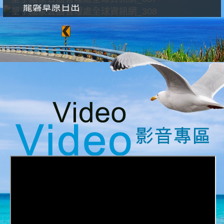
龍磐草原日出