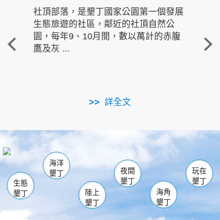
社頂部落，是墾丁國家公園第一個發展
龍水
生態旅遊的社區，鄰近的社頂自然公
的有
園，每年9、10月間，數以萬計的赤腹
重要
鷹及灰 ...
走進沁 
詳全文
南仁湖
龜山
海生館
滿州
出火
恆春
佳樂水
萬里桐
龍鑾潭自然中心
森林遊樂區
瓊麻館
南灣
關山
墾管處遊客中心
社頂公園
風吹沙
後壁湖
船帆石
白砂
海洋
龍磐公園
香蕉灣
貓鼻頭
砂島
龍坑
鵝鑾鼻
夜間
玩在
墾丁
墾丁
墾丁
生態
海角
陸上
墾丁
墾丁
墾丁