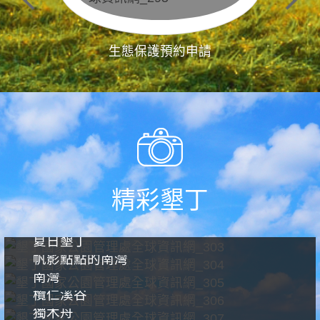
生態保護預約申請
精彩墾丁
夏日墾丁
帆影點點的南灣
南灣
欖仁溪谷
獨木舟