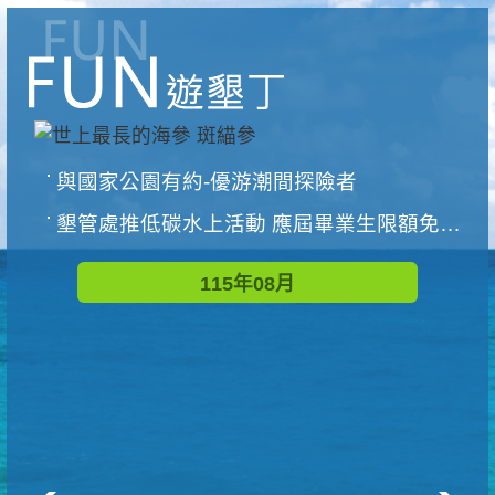
與國家公園有約-優游潮間探險者
墾管處推低碳水上活動 應屆畢業生限額免費參加
115年08月