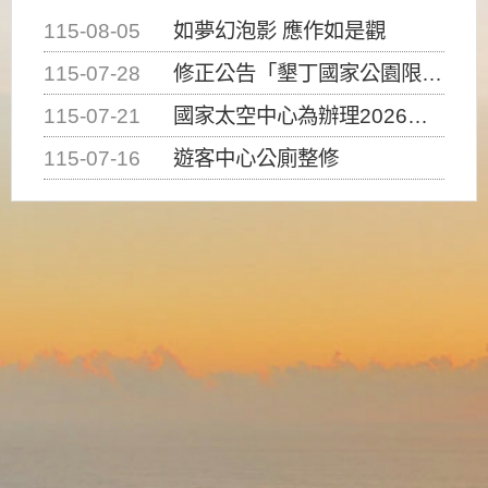
115-08-05
如夢幻泡影 應作如是觀
115-07-28
修正公告「墾丁國家公園限制水域遊憩活動之種類、範圍、時間及行為」，自即日生效。
115-07-21
國家太空中心為辦理2026台灣盃火箭競賽，陸、海、空域警戒及協調相關事宜，因颱風備案事宜
115-07-16
遊客中心公廁整修