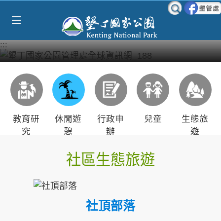
Select Language
▼
跳到主要內容區塊
:::
教育研
休閒遊
行政申
兒童
生態旅
究
憩
辦
遊
社區生態旅遊
社頂部落