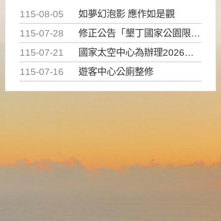
115-08-05
如夢幻泡影 應作如是觀
115-07-28
修正公告「墾丁國家公園限制水域遊憩活動之種類、範圍、時間及行為」，自即日生效。
115-07-21
國家太空中心為辦理2026台灣盃火箭競賽，陸、海、空域警戒及協調相關事宜，因颱風備案事宜
115-07-16
遊客中心公廁整修