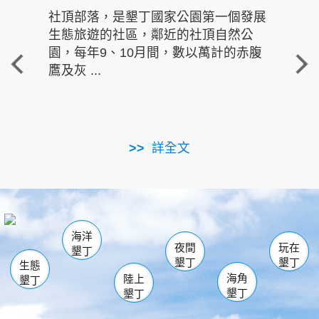
社頂部落，是墾丁國家公園第一個發展
龍水
生態旅遊的社區，鄰近的社頂自然公
的有
園，每年9、10月間，數以萬計的赤腹
重要
鷹及灰 ...
走進沁 
詳全文
南仁湖
龜山
海生館
滿州
出火
恆春
佳樂水
萬里桐
龍鑾潭自然中心
森林遊樂區
瓊麻館
南灣
關山
墾管處遊客中心
社頂公園
風吹沙
後壁湖
船帆石
白砂
海洋
龍磐公園
香蕉灣
貓鼻頭
砂島
龍坑
鵝鑾鼻
夜間
玩在
墾丁
墾丁
墾丁
生態
海角
陸上
墾丁
墾丁
墾丁