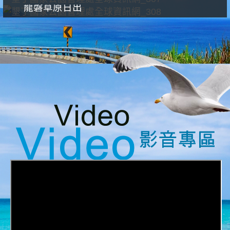
龍磐草原日出