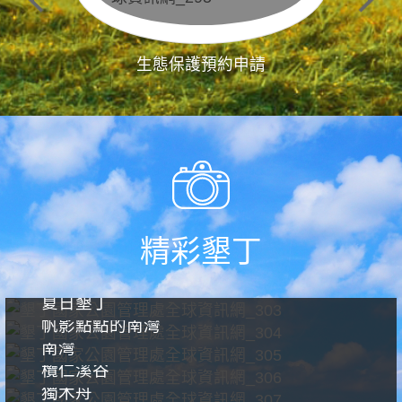
生態保護預約申請
精彩墾丁
夏日墾丁
帆影點點的南灣
南灣
欖仁溪谷
獨木舟