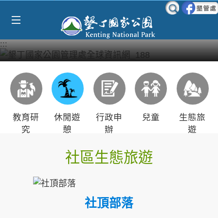
Select Language
▼
跳到主要內容區塊
:::
教育研
休閒遊
行政申
兒童
生態旅
究
憩
辦
遊
社區生態旅遊
社頂部落