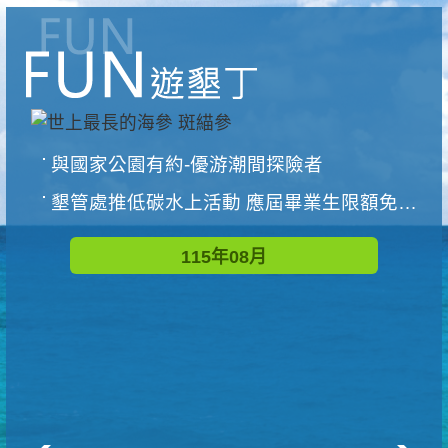
與國家公園有約-優游潮間探險者
墾管處推低碳水上活動 應屆畢業生限額免費參加
115年08月