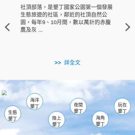
社頂部落，是墾丁國家公園第一個發展
龍水
生態旅遊的社區，鄰近的社頂自然公
的有
園，每年9、10月間，數以萬計的赤腹
重要
鷹及灰 ...
走進沁 
詳全文
南仁湖
龜山
海生館
滿州
出火
恆春
佳樂水
萬里桐
龍鑾潭自然中心
森林遊樂區
瓊麻館
南灣
關山
墾管處遊客中心
社頂公園
風吹沙
後壁湖
船帆石
白砂
海洋
龍磐公園
香蕉灣
貓鼻頭
砂島
龍坑
鵝鑾鼻
夜間
玩在
墾丁
墾丁
墾丁
生態
海角
陸上
墾丁
墾丁
墾丁