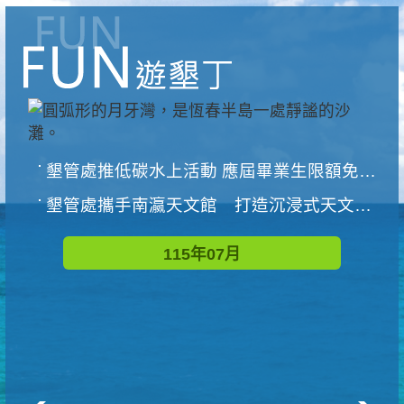
墾管處推低碳水上活動 應屆畢業生限額免費參加
墾管處攜手南瀛天文館 打造沉浸式天文探索營隊
115年07月