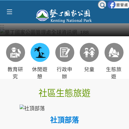
Select Language
▼
跳到主要內容區塊
:::
教育研
休閒遊
行政申
兒童
生態旅
究
憩
辦
遊
社區生態旅遊
社頂部落