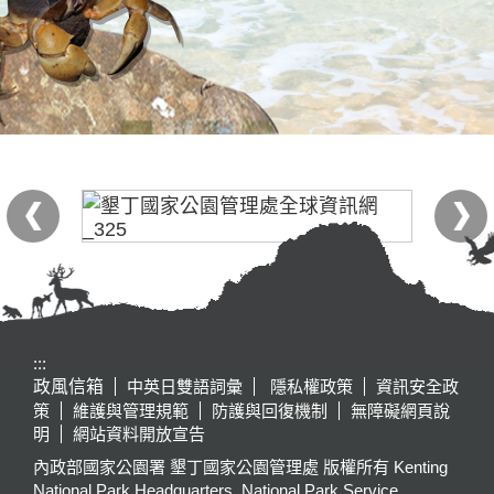
:::
政風信箱
中英日雙語詞彙
隱私權政策
資訊安全政
策
維護與管理規範
防護與回復機制
無障礙網頁說
明
網站資料開放宣告
內政部國家公園署 墾丁國家公園管理處 版權所有 Kenting
National Park Headquarters, National Park Service,