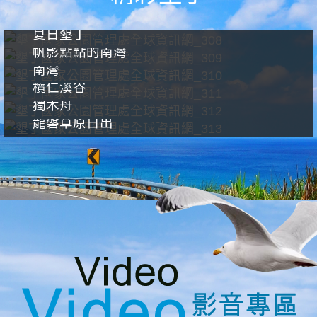
夏日墾丁
帆影點點的南灣
南灣
欖仁溪谷
獨木舟
龍磐草原日出