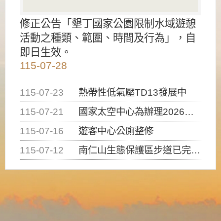
修正公告「墾丁國家公園限制水域遊憩
活動之種類、範圍、時間及行為」，自
即日生效。
115-07-28
115-07-23
熱帶性低氣壓TD13發展中
115-07-21
國家太空中心為辦理2026台灣盃火箭競賽，陸、海、空域警戒及協調相關事宜，因颱風備案事宜
115-07-16
遊客中心公廁整修
115-07-12
南仁山生態保護區步道已完成修復，自115年7月13日（星期一）起恢復開放入園，歡迎民眾依規定申請入園....