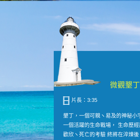
片長：3:35
墾丁，一個可親ヽ易及的神秘小
一個活躍的生命戰場， 生命歷經
歡欣ヽ死亡的考驗 終將在淬煉後