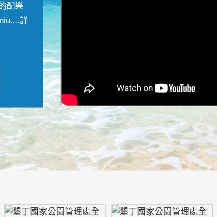
的配樂
....
詳