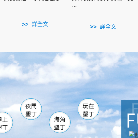
...
詳全文
詳全文
南仁湖
滿州
火
佳樂水
然中心
森林遊樂區
南灣
墾管處遊客中心
社頂公園
風吹沙
湖
船帆石
龍磐公園
香蕉灣
頭
砂島
龍坑
鵝鑾鼻
夜間
玩在
墾丁
墾丁
海角
陸上
墾丁
墾丁