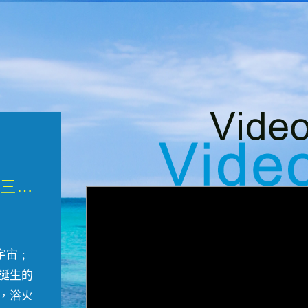
微觀墾丁三部曲 重生....
宇宙﹔
誕生的
，浴火