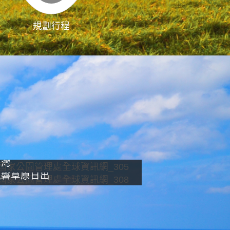
規劃行程
影像直播
南灣
龍磐草原日出