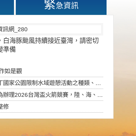
緊
急資訊
，白海豚颱風持續接近臺灣，請密切
變準備
應作如是觀
園限制水域遊憩活動之種類、範圍、時間及行為」，自即日生效。
6台灣盃火箭競賽，陸、海、空域警戒及協調相關事宜，因颱風備案事宜
整修