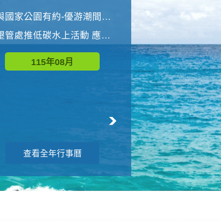
世界地球清潔日 墾管處辦理「2026年墾丁國家公園沙灘淨灘活動」
與國家公園有約-優游潮間探險者
墾管處推低碳水上活動 應屆畢業生限額免費參加
115年09月
115年08月
查看全年行事曆