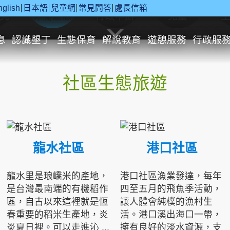
nglish
日本語
兒童網
常見問答
處長信箱
究
休閒遊憩
行政申辦
兒童
息
認識墾丁
生態保育
解說教育
遊憩服務
行政服
社區生態旅遊
龍水社區
港口社區
龍水里是琅嶠米的產地，
港口社區漁業發達，每年
是台灣最南端的有機稻作
四至五月的飛魚季活動，
區，自古以來這裡就是恆
讓人體會純樸的漁村生
春重要的稻米生產地，炎
活。港口溪出海口一帶，
炎夏日裡。可以走進沁 ...
擁有良好的淡水資源，支