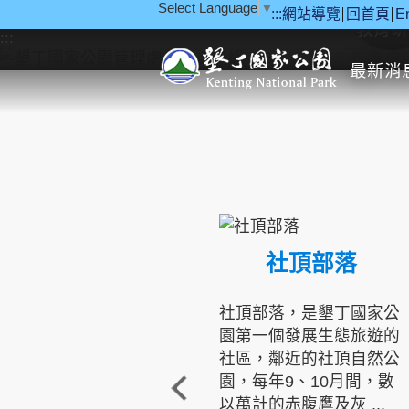
Select Language
▼
:::
網站導覽
回首頁
E
跳到主要內容區塊
教育研
:::
最新消
社頂部落
社頂部落，是墾丁國家公
園第一個發展生態旅遊的
社區，鄰近的社頂自然公
園，每年9、10月間，數
以萬計的赤腹鷹及灰 ...