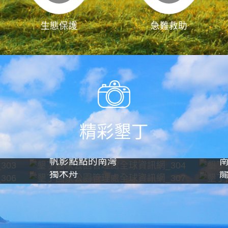
生態保護
急難救助
精彩墾丁
帆影點點的南灣
獨木舟