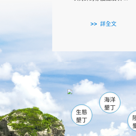
詳全文
龜山
海生館
出
恆春
萬里桐
龍鑾潭自
瓊麻館
關山
後壁
白砂
海洋
貓鼻
墾丁
生態
墾丁