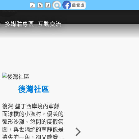
生態旅遊
務
多媒體專區
互動交流
後灣社區
國境之南生態文化發展協會
後灣 墾丁西岸境內寧靜
而淳樸的小漁村，優美的
龍坑地區為隆起的珊瑚礁
弧形沙灘、悠閒的度假氛
地形，由於地處鵝鑾鼻夾
圍，與世隔絕的寧靜像是
角的端點，冬季海浪拍打
遺失的一角，卻又散發 ...
著礁岸，旺盛的侵蝕作