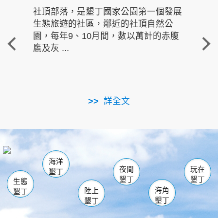
社頂部落，是墾丁國家公園第一個發展
龍水
生態旅遊的社區，鄰近的社頂自然公
的有
園，每年9、10月間，數以萬計的赤腹
重要
鷹及灰 ...
走進沁 
詳全文
南仁湖
龜山
海生館
滿州
出火
恆春
佳樂水
萬里桐
龍鑾潭自然中心
森林遊樂區
瓊麻館
南灣
關山
墾管處遊客中心
社頂公園
風吹沙
後壁湖
船帆石
白砂
海洋
龍磐公園
香蕉灣
貓鼻頭
砂島
龍坑
鵝鑾鼻
夜間
玩在
墾丁
墾丁
墾丁
生態
海角
陸上
墾丁
墾丁
墾丁