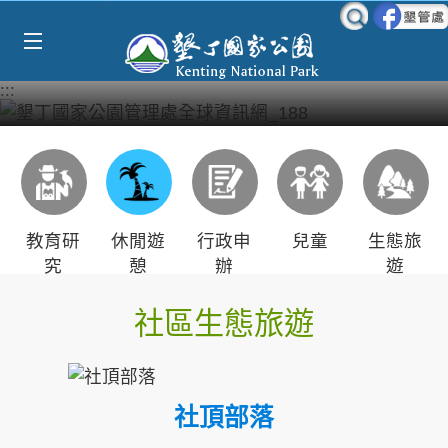
Select Language
▼
跳到主要內容區塊
:::
教育研
休閒遊
行政申
兒童
生態旅
究
憩
辦
遊
社區生態旅遊
社頂部落