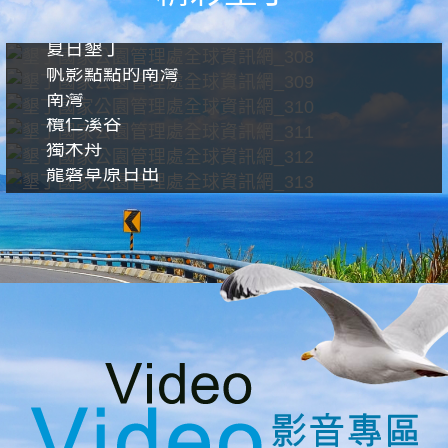
夏日墾丁
帆影點點的南灣
南灣
欖仁溪谷
獨木舟
龍磐草原日出