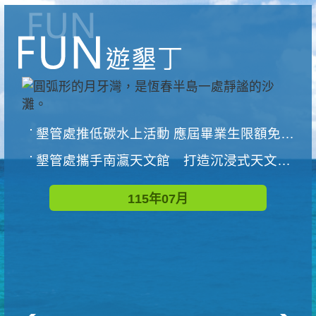
墾管處推低碳水上活動 應屆畢業生限額免費參加
墾管處攜手南瀛天文館 打造沉浸式天文探索營隊
115年07月