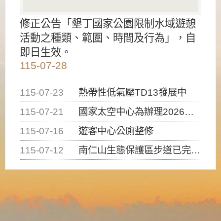
修正公告「墾丁國家公園限制水域遊憩
活動之種類、範圍、時間及行為」，自
即日生效。
115-07-28
115-07-23
熱帶性低氣壓TD13發展中
115-07-21
國家太空中心為辦理2026台灣盃火箭競賽，陸、海、空域警戒及協調相關事宜，因颱風備案事宜
115-07-16
遊客中心公廁整修
115-07-12
南仁山生態保護區步道已完成修復，自115年7月13日（星期一）起恢復開放入園，歡迎民眾依規定申請入園....