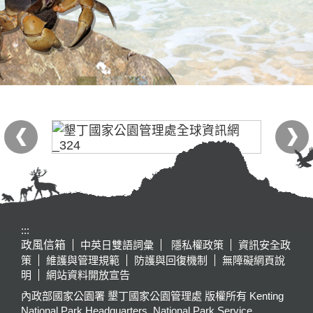
:::
政風信箱
中英日雙語詞彙
隱私權政策
資訊安全政
策
維護與管理規範
防護與回復機制
無障礙網頁說
明
網站資料開放宣告
內政部國家公園署 墾丁國家公園管理處 版權所有 Kenting
National Park Headquarters, National Park Service,