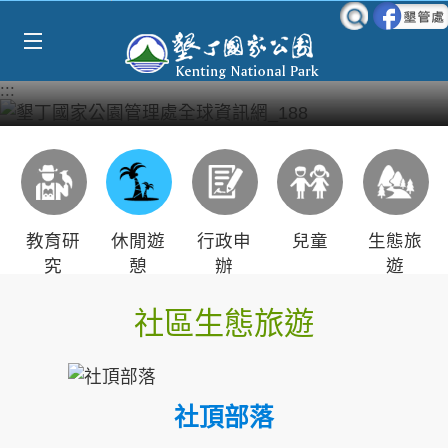
Select Language
▼
跳到主要內容區塊
:::
教育研
休閒遊
行政申
兒童
生態旅
究
憩
辦
遊
社區生態旅遊
社頂部落