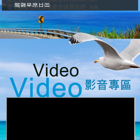
龍磐草原日出