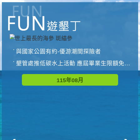
與國家公園有約-優游潮間探險者
墾管處推低碳水上活動 應屆畢業生限額免費參加
115年08月