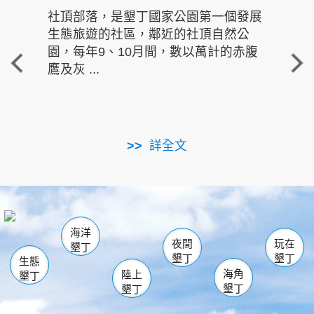
社頂部落，是墾丁國家公園第一個發展
龍水
生態旅遊的社區，鄰近的社頂自然公
的有
園，每年9、10月間，數以萬計的赤腹
重要
鷹及灰 ...
走進沁 
詳全文
南仁湖
龜山
海生館
滿州
出火
恆春
佳樂水
萬里桐
龍鑾潭自然中心
森林遊樂區
瓊麻館
南灣
關山
墾管處遊客中心
社頂公園
風吹沙
後壁湖
船帆石
白砂
海洋
龍磐公園
香蕉灣
貓鼻頭
砂島
龍坑
鵝鑾鼻
夜間
玩在
墾丁
墾丁
墾丁
生態
海角
陸上
墾丁
墾丁
墾丁