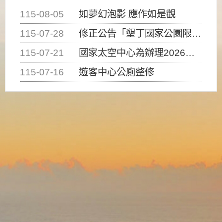
115-08-05
如夢幻泡影 應作如是觀
115-07-28
修正公告「墾丁國家公園限制水域遊憩活動之種類、範圍、時間及行為」，自即日生效。
115-07-21
國家太空中心為辦理2026台灣盃火箭競賽，陸、海、空域警戒及協調相關事宜，因颱風備案事宜
115-07-16
遊客中心公廁整修