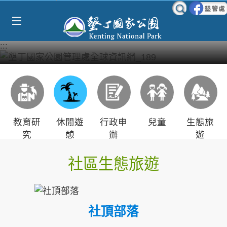
Select Language
▼
跳到主要內容區塊
:::
教育研
休閒遊
行政申
兒童
生態旅
究
憩
辦
遊
社區生態旅遊
社頂部落