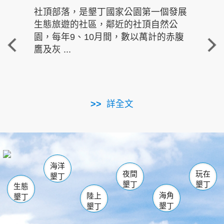
社頂部落，是墾丁國家公園第一個發展
龍水
生態旅遊的社區，鄰近的社頂自然公
的有
園，每年9、10月間，數以萬計的赤腹
重要
鷹及灰 ...
走進沁 
詳全文
南仁湖
龜山
海生館
滿州
出火
恆春
佳樂水
萬里桐
龍鑾潭自然中心
森林遊樂區
瓊麻館
南灣
關山
墾管處遊客中心
社頂公園
風吹沙
後壁湖
船帆石
白砂
海洋
龍磐公園
香蕉灣
貓鼻頭
砂島
龍坑
鵝鑾鼻
夜間
玩在
墾丁
墾丁
墾丁
生態
海角
陸上
墾丁
墾丁
墾丁