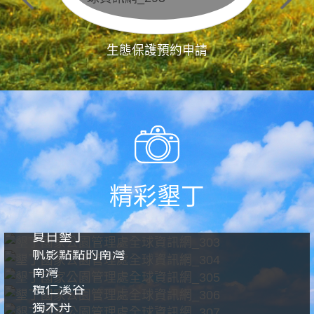
生態保護預約申請
精彩墾丁
夏日墾丁
帆影點點的南灣
南灣
欖仁溪谷
獨木舟