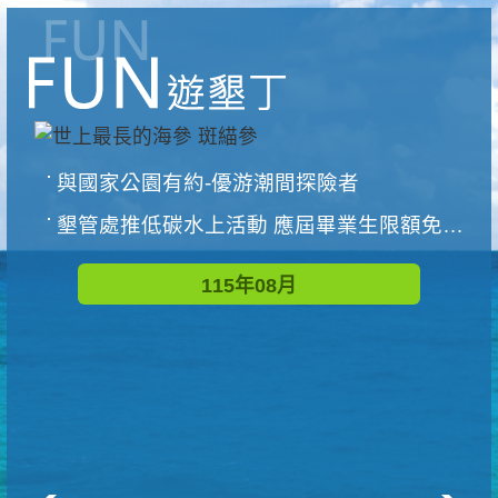
與國家公園有約-優游潮間探險者
墾管處推低碳水上活動 應屆畢業生限額免費參加
115年08月