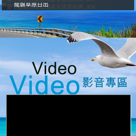
龍磐草原日出