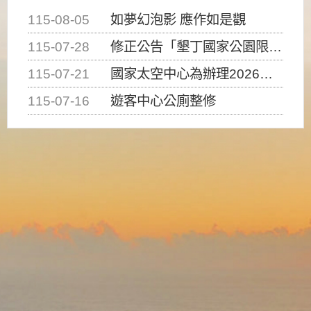
115-08-05
如夢幻泡影 應作如是觀
115-07-28
修正公告「墾丁國家公園限制水域遊憩活動之種類、範圍、時間及行為」，自即日生效。
115-07-21
國家太空中心為辦理2026台灣盃火箭競賽，陸、海、空域警戒及協調相關事宜，因颱風備案事宜
115-07-16
遊客中心公廁整修