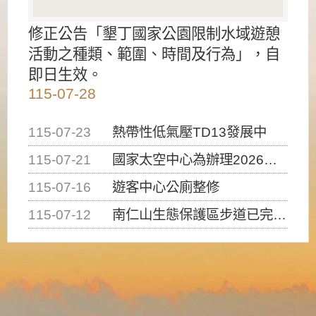
修正公告「墾丁國家公園限制水域遊憩
活動之種類、範圍、時間及行為」，自
即日生效。
115-07-28
115-07-23
熱帶性低氣壓TD13發展中
115-07-21
國家太空中心為辦理2026台灣盃火箭競賽，陸、海、空域警戒及協調相關事宜，因颱風備案事宜
115-07-16
遊客中心公廁整修
115-07-12
南仁山生態保護區步道已完成修復，自115年7月13日（星期一）起恢復開放入園，歡迎民眾依規定申請入園....