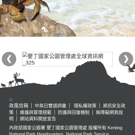
:::
政風信箱
中英日雙語詞彙
隱私權政策
資訊安全政
策
維護與管理規範
防護與回復機制
無障礙網頁說
明
網站資料開放宣告
內政部國家公園署 墾丁國家公園管理處 版權所有 Kenting
National Park Headquarters, National Park Service,