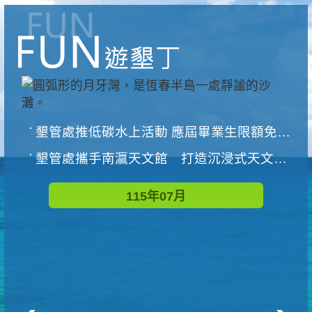
墾管處推低碳水上活動 應屆畢業生限額免費參加
墾管處攜手南瀛天文館 打造沉浸式天文探索營隊
115年07月