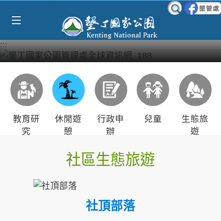
Select Language
▼
跳到主要內容區塊
:::
教育研
休閒遊
行政申
兒童
生態旅
究
憩
辦
遊
社區生態旅遊
社頂部落