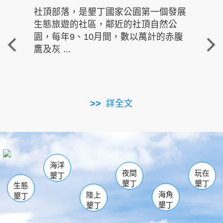
社頂部落，是墾丁國家公園第一個發展
龍水
生態旅遊的社區，鄰近的社頂自然公
的有
園，每年9、10月間，數以萬計的赤腹
重要
鷹及灰 ...
走進沁 
詳全文
南仁湖
龜山
海生館
滿州
出火
恆春
佳樂水
萬里桐
龍鑾潭自然中心
森林遊樂區
瓊麻館
南灣
關山
墾管處遊客中心
社頂公園
風吹沙
後壁湖
船帆石
白砂
海洋
龍磐公園
香蕉灣
貓鼻頭
砂島
龍坑
鵝鑾鼻
夜間
玩在
墾丁
墾丁
墾丁
生態
海角
陸上
墾丁
墾丁
墾丁