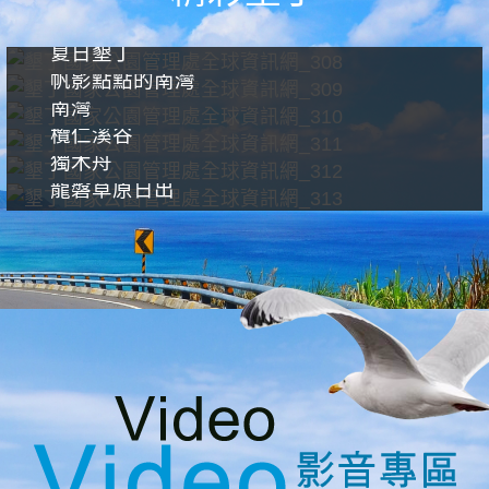
夏日墾丁
帆影點點的南灣
南灣
欖仁溪谷
獨木舟
龍磐草原日出