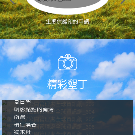
生態保護預約申請
精彩墾丁
夏日墾丁
帆影點點的南灣
南灣
欖仁溪谷
獨木舟