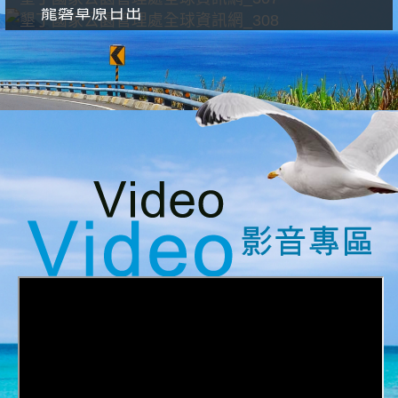
龍磐草原日出