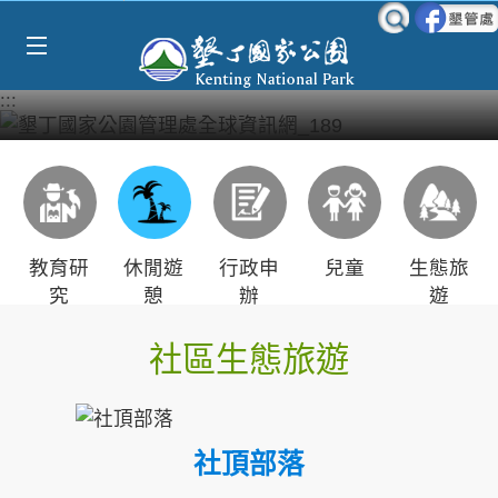
Select Language
▼
跳到主要內容區塊
:::
教育研
休閒遊
行政申
兒童
生態旅
究
憩
辦
遊
社區生態旅遊
社頂部落