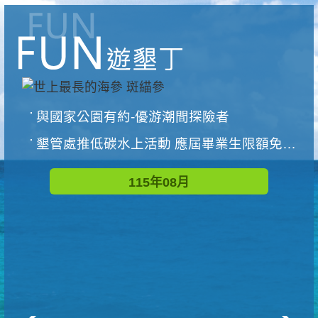
與國家公園有約-優游潮間探險者
墾管處推低碳水上活動 應屆畢業生限額免費參加
115年08月