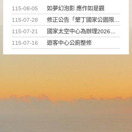
115-08-05
如夢幻泡影 應作如是觀
115-07-28
修正公告「墾丁國家公園限制水域遊憩活動之種類、範圍、時間及行為」，自即日生效。
115-07-21
國家太空中心為辦理2026台灣盃火箭競賽，陸、海、空域警戒及協調相關事宜，因颱風備案事宜
115-07-16
遊客中心公廁整修