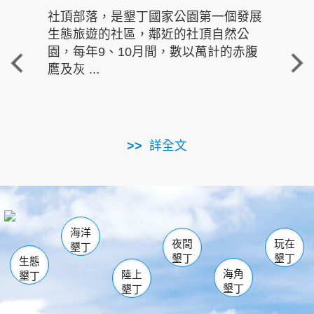
社頂部落，是墾丁國家公園第一個發展
龍水
生態旅遊的社區，鄰近的社頂自然公
的有
園，每年9、10月間，數以萬計的赤腹
重要
鷹及灰 ...
走進沁 
詳全文
南仁湖
龜山
海生館
滿州
出火
恆春
佳樂水
萬里桐
龍鑾潭自然中心
森林遊樂區
瓊麻館
南灣
關山
墾管處遊客中心
社頂公園
風吹沙
後壁湖
船帆石
白砂
海洋
龍磐公園
香蕉灣
貓鼻頭
砂島
龍坑
鵝鑾鼻
夜間
玩在
墾丁
墾丁
墾丁
生態
海角
陸上
墾丁
墾丁
墾丁