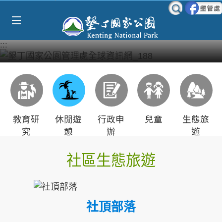
Select Language
▼
跳到主要內容區塊
:::
教育研
休閒遊
行政申
兒童
生態旅
究
憩
辦
遊
社區生態旅遊
社頂部落