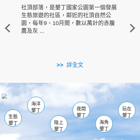
社頂部落，是墾丁國家公園第一個發展
龍水
生態旅遊的社區，鄰近的社頂自然公
的有
園，每年9、10月間，數以萬計的赤腹
重要
鷹及灰 ...
走進沁 
詳全文
南仁湖
龜山
海生館
滿州
出火
恆春
佳樂水
萬里桐
龍鑾潭自然中心
森林遊樂區
瓊麻館
南灣
關山
墾管處遊客中心
社頂公園
風吹沙
後壁湖
船帆石
白砂
海洋
龍磐公園
香蕉灣
貓鼻頭
砂島
龍坑
鵝鑾鼻
夜間
玩在
墾丁
墾丁
墾丁
生態
海角
陸上
墾丁
墾丁
墾丁