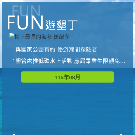
與國家公園有約-優游潮間探險者
墾管處推低碳水上活動 應屆畢業生限額免費參加
115年08月