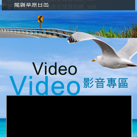
龍磐草原日出