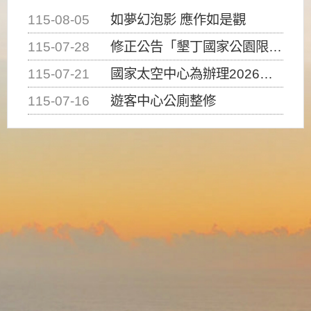
115-08-05
如夢幻泡影 應作如是觀
115-07-28
修正公告「墾丁國家公園限制水域遊憩活動之種類、範圍、時間及行為」，自即日生效。
115-07-21
國家太空中心為辦理2026台灣盃火箭競賽，陸、海、空域警戒及協調相關事宜，因颱風備案事宜
115-07-16
遊客中心公廁整修