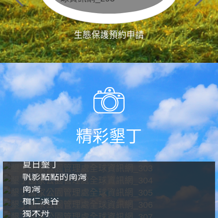
生態保護預約申請
精彩墾丁
夏日墾丁
帆影點點的南灣
南灣
欖仁溪谷
獨木舟