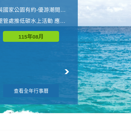
世界地球清潔日 墾管處辦理「2026年墾丁國家公園沙灘淨灘活動」
與國家公園有約-優游潮間探險者
墾管處推低碳水上活動 應屆畢業生限額免費參加
115年09月
115年08月
查看全年行事曆