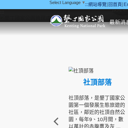
Select Language
▼
:::
網站導覽
回首頁
E
跳到主要內容區塊
教育研
:::
最新消
社頂部落
社頂部落，是墾丁國家公
園第一個發展生態旅遊的
社區，鄰近的社頂自然公
園，每年9、10月間，數
以萬計的赤腹鷹及灰 ...