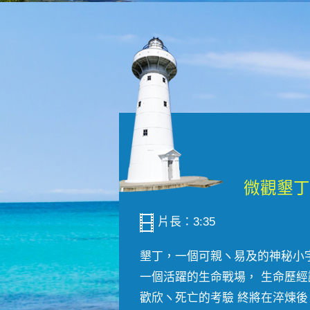
片長：3:35
墾丁，一個可親ヽ易及的神秘小
一個活躍的生命戰場， 生命歷經
歡欣ヽ死亡的考驗 終將在淬煉後