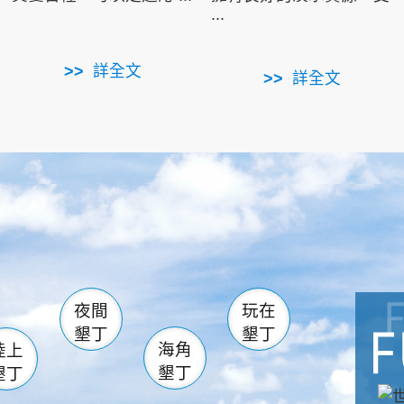
...
詳全文
詳全文
南仁湖
滿州
火
佳樂水
然中心
森林遊樂區
南灣
墾管處遊客中心
社頂公園
風吹沙
湖
船帆石
龍磐公園
香蕉灣
頭
砂島
龍坑
鵝鑾鼻
夜間
玩在
墾丁
墾丁
海角
陸上
墾丁
墾丁