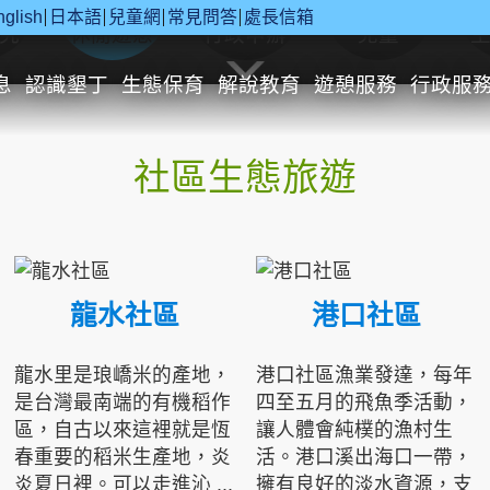
nglish
日本語
兒童網
常見問答
處長信箱
究
休閒遊憩
行政申辦
兒童
息
認識墾丁
生態保育
解說教育
遊憩服務
行政服
社區生態旅遊
龍水社區
港口社區
龍水里是琅嶠米的產地，
港口社區漁業發達，每年
是台灣最南端的有機稻作
四至五月的飛魚季活動，
區，自古以來這裡就是恆
讓人體會純樸的漁村生
春重要的稻米生產地，炎
活。港口溪出海口一帶，
炎夏日裡。可以走進沁 ...
擁有良好的淡水資源，支