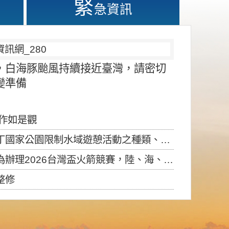
緊
急資訊
，白海豚颱風持續接近臺灣，請密切
變準備
應作如是觀
園限制水域遊憩活動之種類、範圍、時間及行為」，自即日生效。
6台灣盃火箭競賽，陸、海、空域警戒及協調相關事宜，因颱風備案事宜
整修