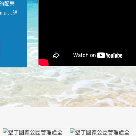
的配樂
....
詳