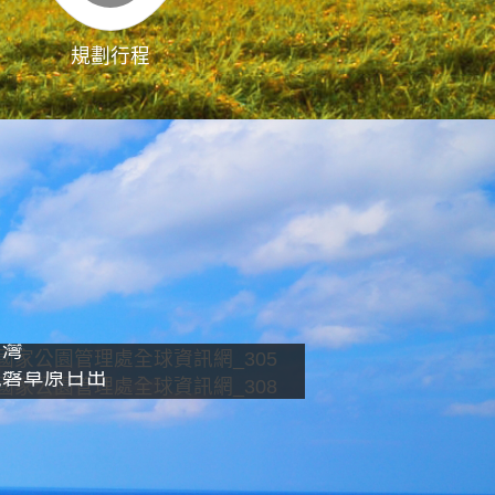
規劃行程
影像直播
南灣
龍磐草原日出