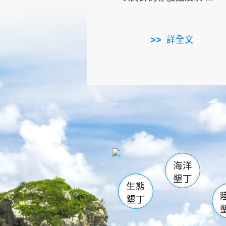
詳全文
龜山
海生館
出
恆春
萬里桐
龍鑾潭自
瓊麻館
關山
後壁
白砂
海洋
貓鼻
墾丁
生態
墾丁