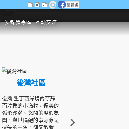
生態旅遊
務
多媒體專區
互動交流
後灣社區
國境之南生態文化發展協會
後灣 墾丁西岸境內寧靜
而淳樸的小漁村，優美的
龍坑地區為隆起的珊瑚礁
弧形沙灘、悠閒的度假氛
地形，由於地處鵝鑾鼻夾
圍，與世隔絕的寧靜像是
角的端點，冬季海浪拍打
遺失的一角，卻又散發 ...
著礁岸，旺盛的侵蝕作