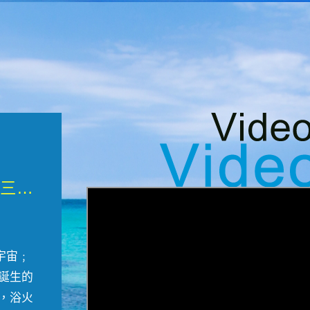
微觀墾丁三部曲 重生....
宇宙﹔
誕生的
，浴火