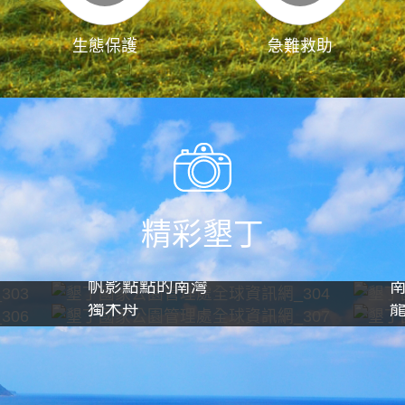
生態保護
急難救助
精彩墾丁
帆影點點的南灣
獨木舟