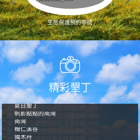
生態保護預約申請
精彩墾丁
夏日墾丁
帆影點點的南灣
南灣
欖仁溪谷
獨木舟