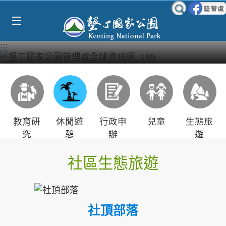
Select Language
▼
跳到主要內容區塊
:::
教育研
休閒遊
行政申
兒童
生態旅
究
憩
辦
遊
社區生態旅遊
社頂部落