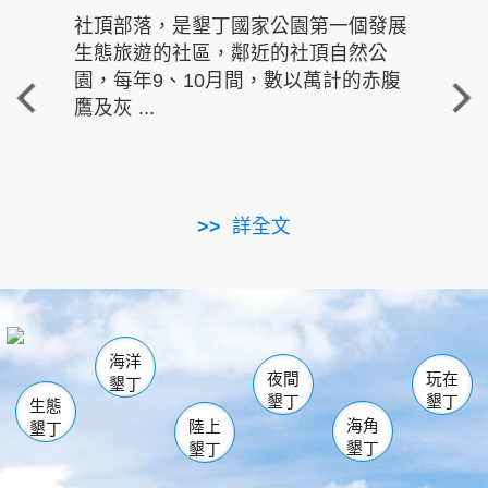
社頂部落，是墾丁國家公園第一個發展
龍水
生態旅遊的社區，鄰近的社頂自然公
的有
園，每年9、10月間，數以萬計的赤腹
重要
鷹及灰 ...
走進沁 
詳全文
南仁湖
龜山
海生館
滿州
出火
恆春
佳樂水
萬里桐
龍鑾潭自然中心
森林遊樂區
瓊麻館
南灣
關山
墾管處遊客中心
社頂公園
風吹沙
後壁湖
船帆石
白砂
海洋
龍磐公園
香蕉灣
貓鼻頭
砂島
龍坑
鵝鑾鼻
夜間
玩在
墾丁
墾丁
墾丁
生態
海角
陸上
墾丁
墾丁
墾丁