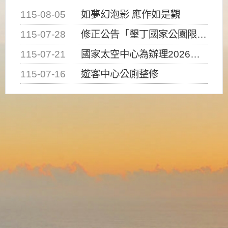
115-08-05
如夢幻泡影 應作如是觀
115-07-28
修正公告「墾丁國家公園限制水域遊憩活動之種類、範圍、時間及行為」，自即日生效。
115-07-21
國家太空中心為辦理2026台灣盃火箭競賽，陸、海、空域警戒及協調相關事宜，因颱風備案事宜
115-07-16
遊客中心公廁整修