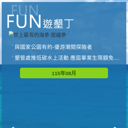
與國家公園有約-優游潮間探險者
墾管處推低碳水上活動 應屆畢業生限額免費參加
115年08月