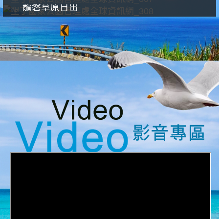
龍磐草原日出