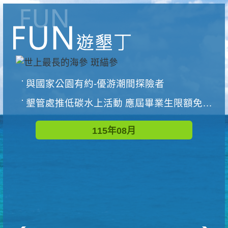
與國家公園有約-優游潮間探險者
墾管處推低碳水上活動 應屆畢業生限額免費參加
115年08月