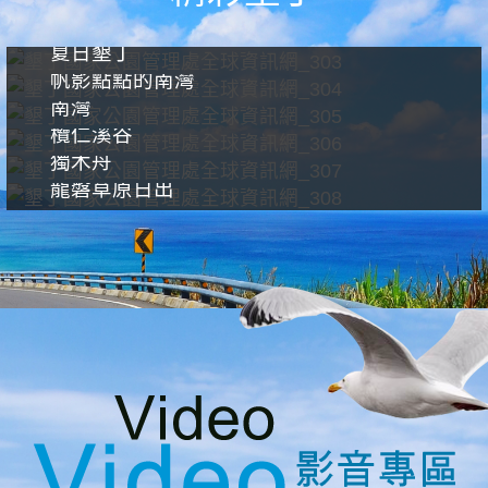
夏日墾丁
帆影點點的南灣
南灣
欖仁溪谷
獨木舟
龍磐草原日出