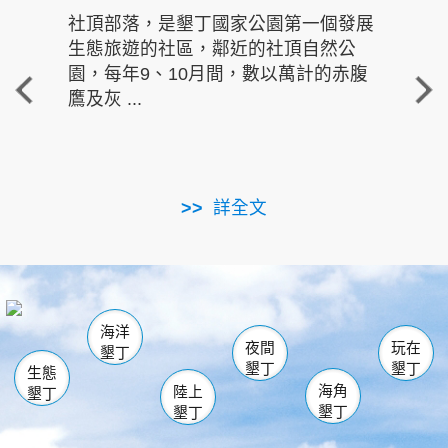
社頂部落，是墾丁國家公園第一個發展
龍水
生態旅遊的社區，鄰近的社頂自然公
的有
園，每年9、10月間，數以萬計的赤腹
重要
鷹及灰 ...
走進沁 
詳全文
南仁湖
龜山
海生館
滿州
出火
恆春
佳樂水
萬里桐
龍鑾潭自然中心
森林遊樂區
瓊麻館
南灣
關山
墾管處遊客中心
社頂公園
風吹沙
後壁湖
船帆石
白砂
海洋
龍磐公園
香蕉灣
貓鼻頭
砂島
龍坑
鵝鑾鼻
夜間
玩在
墾丁
墾丁
墾丁
生態
海角
陸上
墾丁
墾丁
墾丁