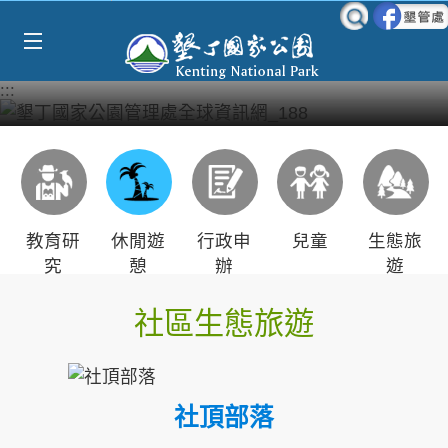
Select Language
▼
跳到主要內容區塊
:::
教育研
休閒遊
行政申
兒童
生態旅
究
憩
辦
遊
社區生態旅遊
社頂部落