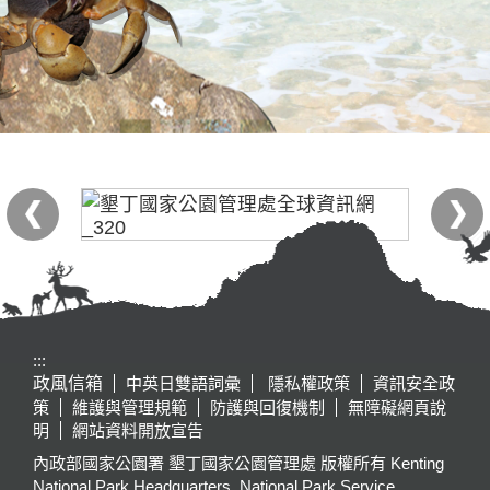
:::
政風信箱
中英日雙語詞彙
隱私權政策
資訊安全政
策
維護與管理規範
防護與回復機制
無障礙網頁說
明
網站資料開放宣告
內政部國家公園署 墾丁國家公園管理處 版權所有 Kenting
National Park Headquarters, National Park Service,