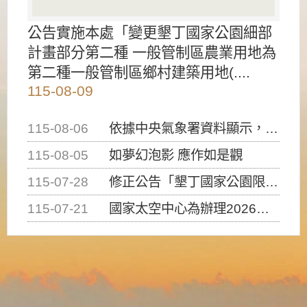
公告實施本處「變更墾丁國家公園細部
計畫部分第二種 一般管制區農業用地為
第二種一般管制區鄉村建築用地(....
115-08-09
115-08-06
依據中央氣象署資料顯示，白海豚颱風持續接近臺灣，請密切注意動向及早完成防災應變準備
115-08-05
如夢幻泡影 應作如是觀
115-07-28
修正公告「墾丁國家公園限制水域遊憩活動之種類、範圍、時間及行為」，自即日生效。
115-07-21
國家太空中心為辦理2026台灣盃火箭競賽，陸、海、空域警戒及協調相關事宜，因颱風備案事宜