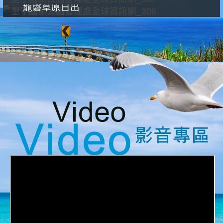
龍磐草原日出