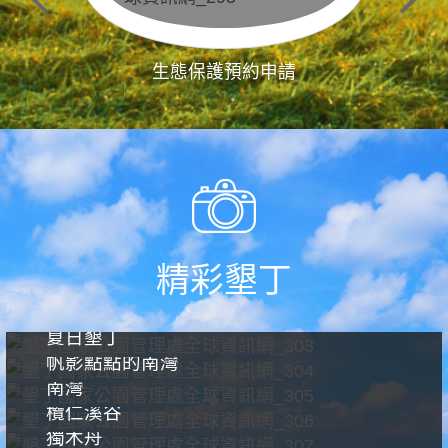
生態保護預約申請
精彩墾丁
夏日墾丁
帆影點點的南灣
南灣
欖仁溪谷
獨木舟