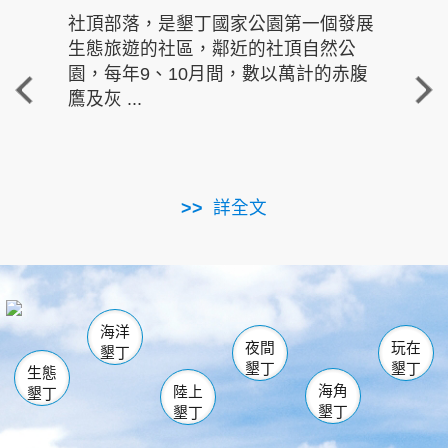
社頂部落，是墾丁國家公園第一個發展
龍水
生態旅遊的社區，鄰近的社頂自然公
的有
園，每年9、10月間，數以萬計的赤腹
重要
鷹及灰 ...
走進沁 
詳全文
南仁湖
龜山
海生館
滿州
出火
恆春
佳樂水
萬里桐
龍鑾潭自然中心
森林遊樂區
瓊麻館
南灣
關山
墾管處遊客中心
社頂公園
風吹沙
後壁湖
船帆石
白砂
海洋
龍磐公園
香蕉灣
貓鼻頭
砂島
龍坑
鵝鑾鼻
夜間
玩在
墾丁
墾丁
墾丁
生態
海角
陸上
墾丁
墾丁
墾丁