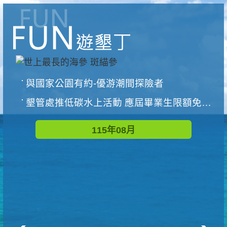
與國家公園有約-優游潮間探險者
墾管處推低碳水上活動 應屆畢業生限額免費參加
115年08月