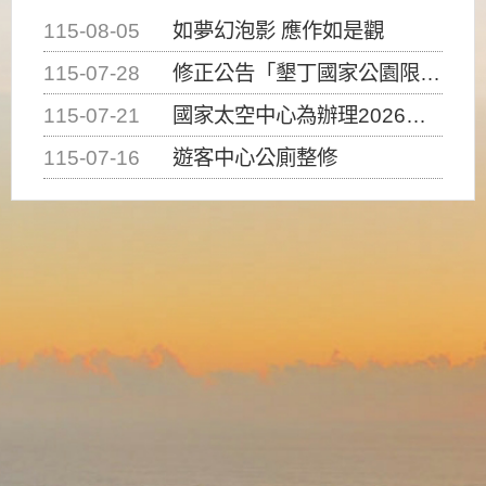
115-08-05
如夢幻泡影 應作如是觀
115-07-28
修正公告「墾丁國家公園限制水域遊憩活動之種類、範圍、時間及行為」，自即日生效。
115-07-21
國家太空中心為辦理2026台灣盃火箭競賽，陸、海、空域警戒及協調相關事宜，因颱風備案事宜
115-07-16
遊客中心公廁整修