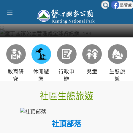
Select Language
▼
跳到主要內容區塊
:::
教育研
休閒遊
行政申
兒童
生態旅
究
憩
辦
遊
社區生態旅遊
社頂部落