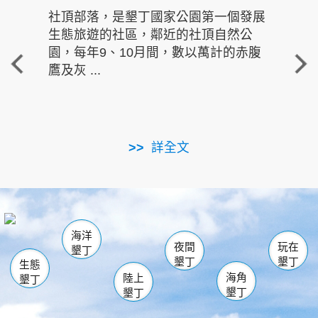
社頂部落，是墾丁國家公園第一個發展
龍水
生態旅遊的社區，鄰近的社頂自然公
的有
園，每年9、10月間，數以萬計的赤腹
重要
鷹及灰 ...
走進沁 
詳全文
南仁湖
龜山
海生館
滿州
出火
恆春
佳樂水
萬里桐
龍鑾潭自然中心
森林遊樂區
瓊麻館
南灣
關山
墾管處遊客中心
社頂公園
風吹沙
後壁湖
船帆石
白砂
海洋
龍磐公園
香蕉灣
貓鼻頭
砂島
龍坑
鵝鑾鼻
夜間
玩在
墾丁
墾丁
墾丁
生態
海角
陸上
墾丁
墾丁
墾丁