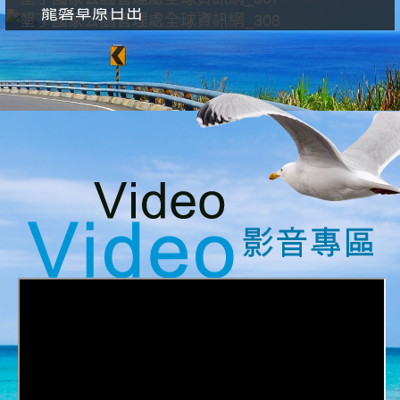
龍磐草原日出