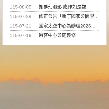
115-08-05
如夢幻泡影 應作如是觀
115-07-28
修正公告「墾丁國家公園限制水域遊憩活動之種類、範圍、時間及行為」，自即日生效。
115-07-21
國家太空中心為辦理2026台灣盃火箭競賽，陸、海、空域警戒及協調相關事宜，因颱風備案事宜
115-07-16
遊客中心公廁整修