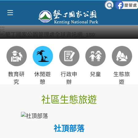
Select Language
▼
跳到主要內容區塊
:::
教育研
休閒遊
行政申
兒童
生態旅
究
憩
辦
遊
社區生態旅遊
社頂部落