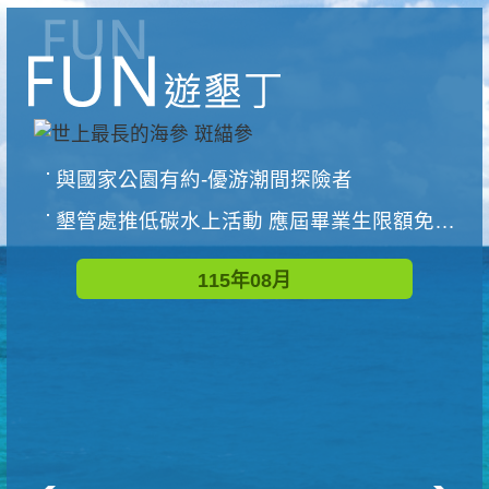
與國家公園有約-優游潮間探險者
墾管處推低碳水上活動 應屆畢業生限額免費參加
115年08月