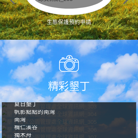
生態保護預約申請
精彩墾丁
夏日墾丁
帆影點點的南灣
南灣
欖仁溪谷
獨木舟