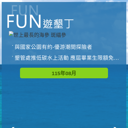
與國家公園有約-優游潮間探險者
墾管處推低碳水上活動 應屆畢業生限額免費參加
115年08月