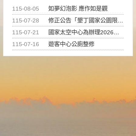
115-08-05
如夢幻泡影 應作如是觀
115-07-28
修正公告「墾丁國家公園限制水域遊憩活動之種類、範圍、時間及行為」，自即日生效。
115-07-21
國家太空中心為辦理2026台灣盃火箭競賽，陸、海、空域警戒及協調相關事宜，因颱風備案事宜
115-07-16
遊客中心公廁整修