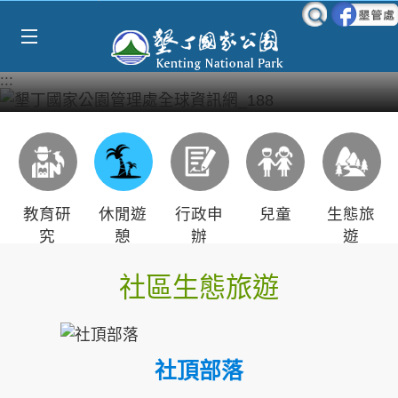
Select Language
▼
跳到主要內容區塊
:::
教育研
休閒遊
行政申
兒童
生態旅
究
憩
辦
遊
社區生態旅遊
社頂部落