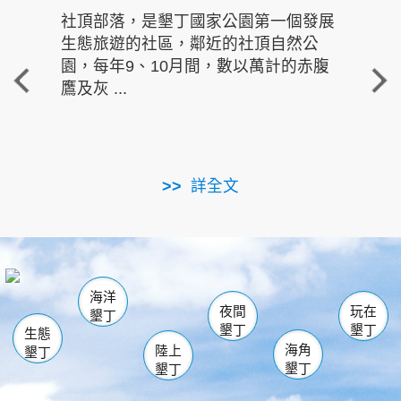
社頂部落，是墾丁國家公園第一個發展
龍水
生態旅遊的社區，鄰近的社頂自然公
的有
園，每年9、10月間，數以萬計的赤腹
重要
鷹及灰 ...
走進沁 
詳全文
南仁湖
龜山
海生館
滿州
出火
恆春
佳樂水
萬里桐
龍鑾潭自然中心
森林遊樂區
瓊麻館
南灣
關山
墾管處遊客中心
社頂公園
風吹沙
後壁湖
船帆石
白砂
海洋
龍磐公園
香蕉灣
貓鼻頭
砂島
龍坑
鵝鑾鼻
夜間
玩在
墾丁
墾丁
墾丁
生態
海角
陸上
墾丁
墾丁
墾丁