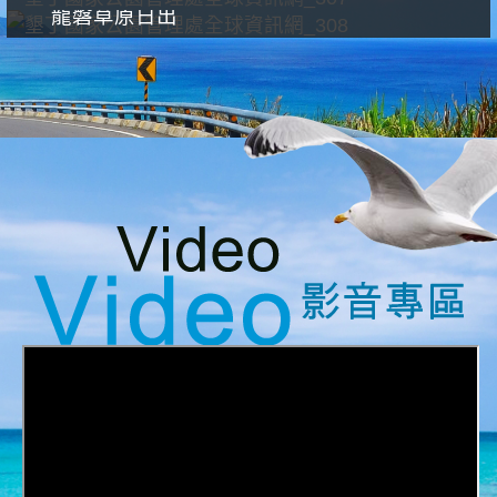
龍磐草原日出