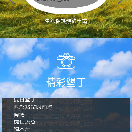
生態保護預約申請
精彩墾丁
夏日墾丁
帆影點點的南灣
南灣
欖仁溪谷
獨木舟