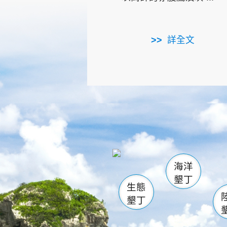
詳全文
龜山
海生館
出
恆春
萬里桐
龍鑾潭自
瓊麻館
關山
後壁
白砂
海洋
貓鼻
墾丁
生態
墾丁