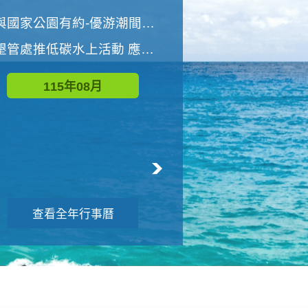
世界地球清潔日 墾管處辦理「2026年墾丁國家公園沙灘淨灘活動」
與國家公園有約-優游潮間探險者
墾管處推低碳水上活動 應屆畢業生限額免費參加
115年09月
115年08月
查看全年行事曆