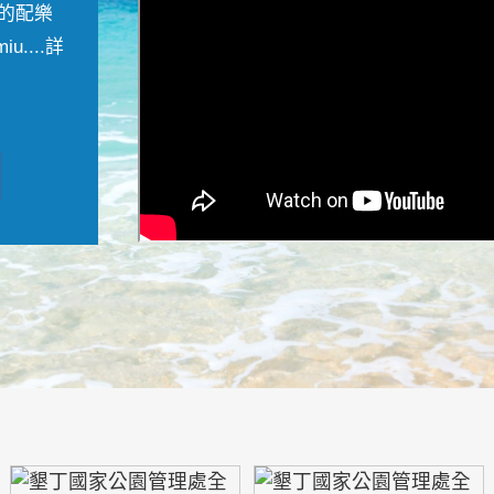
的配樂
....
詳