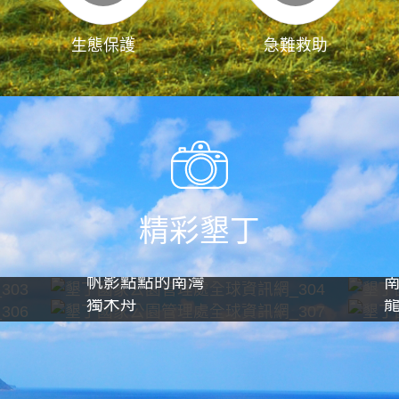
生態保護
急難救助
精彩墾丁
帆影點點的南灣
獨木舟