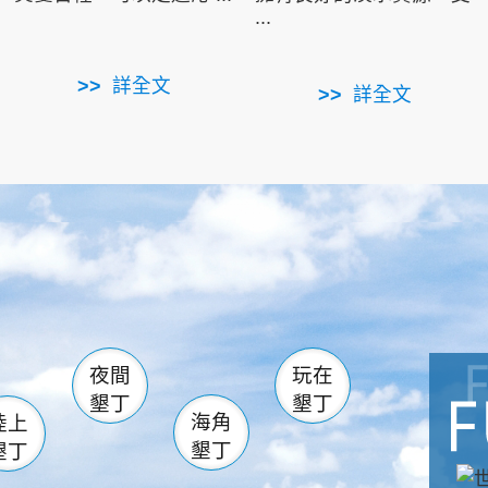
...
詳全文
詳全文
南仁湖
滿州
火
佳樂水
然中心
森林遊樂區
南灣
墾管處遊客中心
社頂公園
風吹沙
湖
船帆石
龍磐公園
香蕉灣
頭
砂島
龍坑
鵝鑾鼻
夜間
玩在
墾丁
墾丁
海角
陸上
墾丁
墾丁