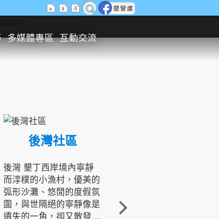
生態旅遊
務
多媒體專區
互動交流
後灣社區
國境之南生態文化發展協會
後灣 墾丁西岸境內寧靜
而淳樸的小漁村，優美的
龍坑地區為隆起的珊瑚礁
弧形沙灘、悠閒的度假氛
地形，由於地處鵝鑾鼻夾
圍，與世隔絕的寧靜像是
角的端點，冬季海浪拍打
遺失的一角，卻又散發 ...
著礁岸，旺盛的侵蝕作