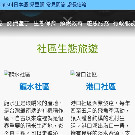
nglish
日本語
兒童網
常見問答
處長信箱
究
休閒遊憩
行政申辦
兒童
息
認識墾丁
生態保育
解說教育
遊憩服務
行政服
社區生態旅遊
龍水社區
港口社區
龍水里是琅嶠米的產地，
港口社區漁業發達，每年
是台灣最南端的有機稻作
四至五月的飛魚季活動，
區，自古以來這裡就是恆
讓人體會純樸的漁村生
春重要的稻米生產地，炎
活。港口溪出海口一帶，
炎夏日裡。可以走進沁 ...
擁有良好的淡水資源，支