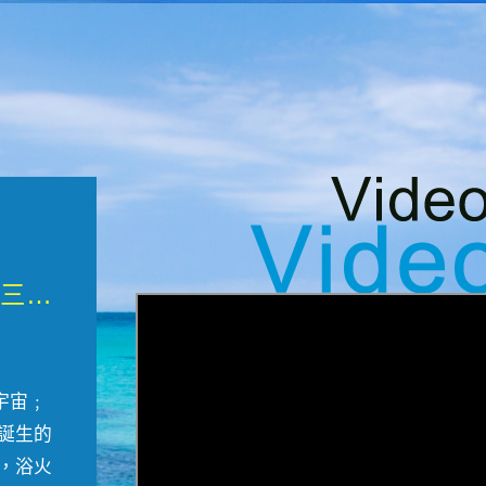
微觀墾丁三部曲 重生....
宇宙﹔
誕生的
，浴火