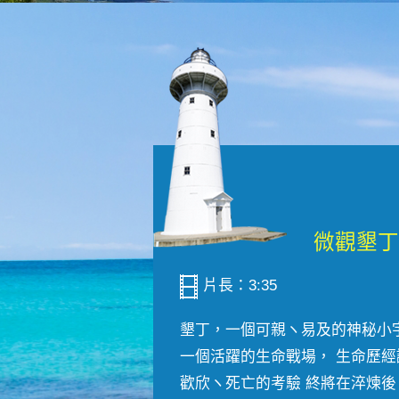
片長：3:35
墾丁，一個可親ヽ易及的神秘小
一個活躍的生命戰場， 生命歷經
歡欣ヽ死亡的考驗 終將在淬煉後