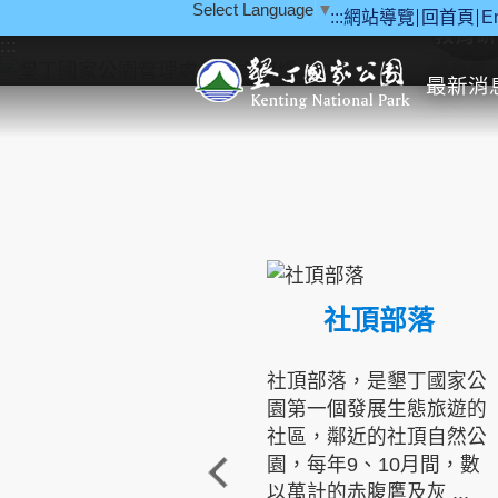
Select Language
▼
:::
網站導覽
回首頁
E
跳到主要內容區塊
教育研
:::
最新消
社頂部落
社頂部落，是墾丁國家公
園第一個發展生態旅遊的
社區，鄰近的社頂自然公
園，每年9、10月間，數
以萬計的赤腹鷹及灰 ...