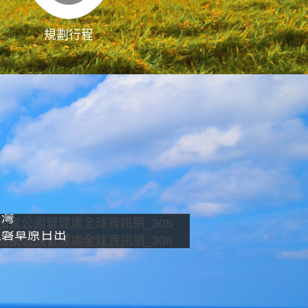
規劃行程
影像直播
南灣
龍磐草原日出