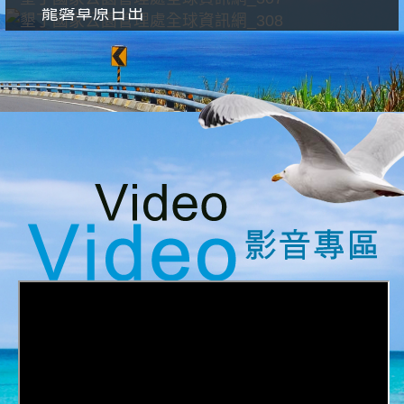
龍磐草原日出