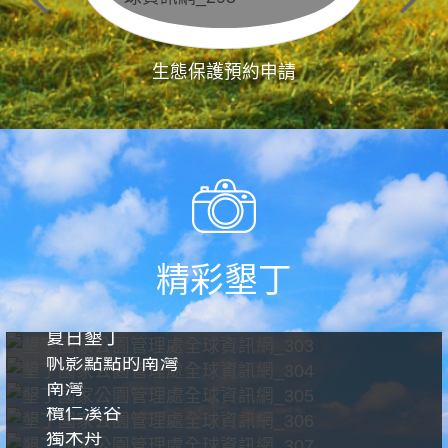
生態保護預約申請
精彩墾丁
夏日墾丁
帆影點點的南灣
南灣
欖仁溪谷
獨木舟