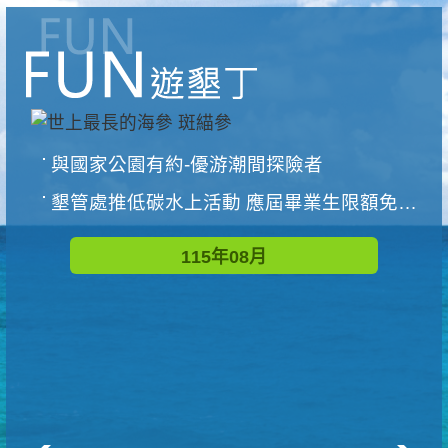
與國家公園有約-優游潮間探險者
墾管處推低碳水上活動 應屆畢業生限額免費參加
115年08月