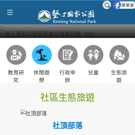
Select Language
▼
跳到主要內容區塊
:::
教育研
休閒遊
行政申
兒童
生態旅
究
憩
辦
遊
社區生態旅遊
社頂部落