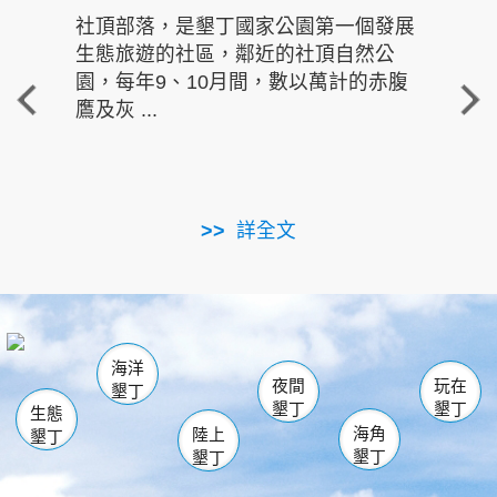
社頂部落，是墾丁國家公園第一個發展
龍水
生態旅遊的社區，鄰近的社頂自然公
的有
園，每年9、10月間，數以萬計的赤腹
重要
鷹及灰 ...
走進沁 
詳全文
南仁湖
龜山
海生館
滿州
出火
恆春
佳樂水
萬里桐
龍鑾潭自然中心
森林遊樂區
瓊麻館
南灣
關山
墾管處遊客中心
社頂公園
風吹沙
後壁湖
船帆石
白砂
海洋
龍磐公園
香蕉灣
貓鼻頭
砂島
龍坑
鵝鑾鼻
夜間
玩在
墾丁
墾丁
墾丁
生態
海角
陸上
墾丁
墾丁
墾丁