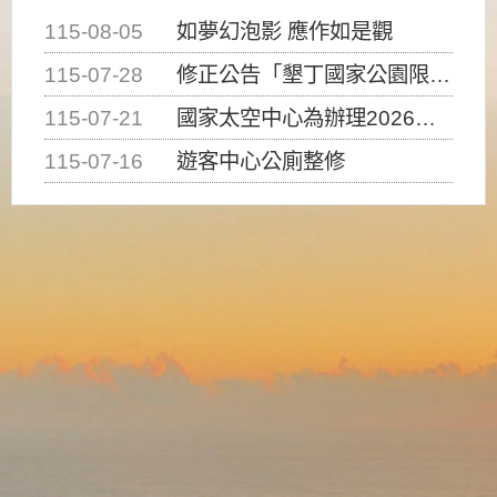
115-08-05
如夢幻泡影 應作如是觀
115-07-28
修正公告「墾丁國家公園限制水域遊憩活動之種類、範圍、時間及行為」，自即日生效。
115-07-21
國家太空中心為辦理2026台灣盃火箭競賽，陸、海、空域警戒及協調相關事宜，因颱風備案事宜
115-07-16
遊客中心公廁整修