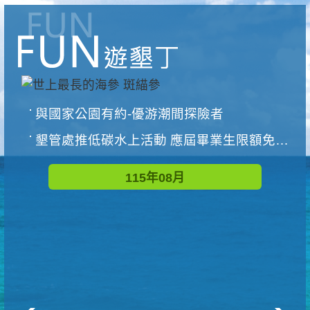
與國家公園有約-優游潮間探險者
墾管處推低碳水上活動 應屆畢業生限額免費參加
115年08月