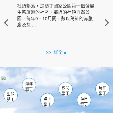
社頂部落，是墾丁國家公園第一個發展
龍水
生態旅遊的社區，鄰近的社頂自然公
的有
園，每年9、10月間，數以萬計的赤腹
重要
鷹及灰 ...
走進沁 
詳全文
南仁湖
龜山
海生館
滿州
出火
恆春
佳樂水
萬里桐
龍鑾潭自然中心
森林遊樂區
瓊麻館
南灣
關山
墾管處遊客中心
社頂公園
風吹沙
後壁湖
船帆石
白砂
海洋
龍磐公園
香蕉灣
貓鼻頭
砂島
龍坑
鵝鑾鼻
夜間
玩在
墾丁
墾丁
墾丁
生態
海角
陸上
墾丁
墾丁
墾丁