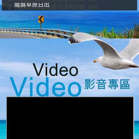
龍磐草原日出