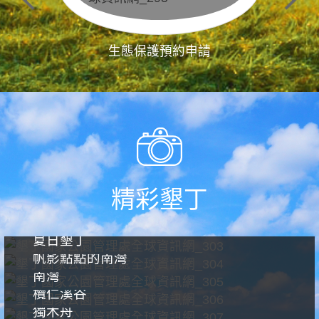
生態保護預約申請
精彩墾丁
夏日墾丁
帆影點點的南灣
南灣
欖仁溪谷
獨木舟