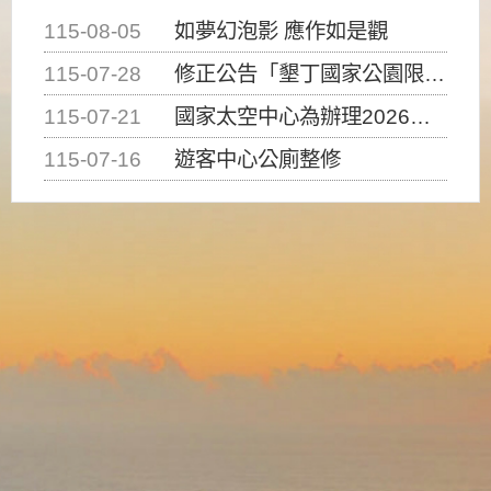
115-08-05
如夢幻泡影 應作如是觀
115-07-28
修正公告「墾丁國家公園限制水域遊憩活動之種類、範圍、時間及行為」，自即日生效。
115-07-21
國家太空中心為辦理2026台灣盃火箭競賽，陸、海、空域警戒及協調相關事宜，因颱風備案事宜
115-07-16
遊客中心公廁整修