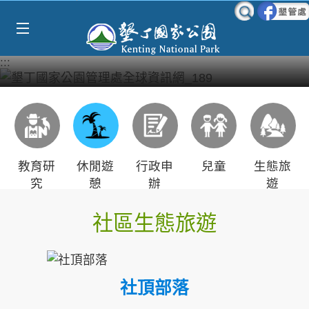
Select Language
▼
跳到主要內容區塊
:::
教育研
休閒遊
行政申
兒童
生態旅
究
憩
辦
遊
社區生態旅遊
社頂部落