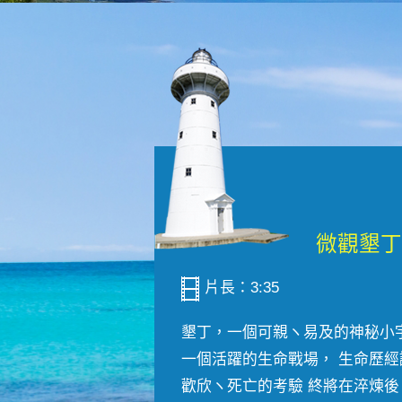
片長：3:35
墾丁，一個可親ヽ易及的神秘小
一個活躍的生命戰場， 生命歷經
歡欣ヽ死亡的考驗 終將在淬煉後