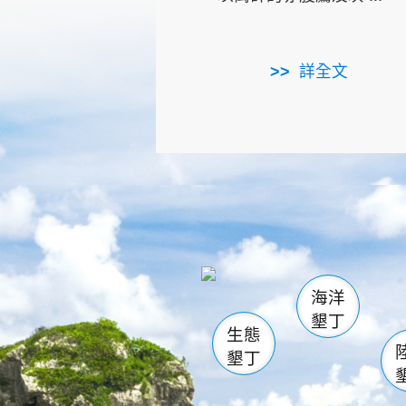
詳全文
龜山
海生館
出
恆春
萬里桐
龍鑾潭自
瓊麻館
關山
後壁
白砂
海洋
貓鼻
墾丁
生態
墾丁