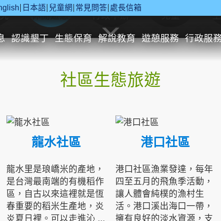
nglish
日本語
兒童網
常見問答
處長信箱
究
休閒遊憩
行政申辦
兒童
息
認識墾丁
生態保育
解說教育
遊憩服務
行政服
社區生態旅遊
龍水社區
港口社區
龍水里是琅嶠米的產地，
港口社區漁業發達，每年
是台灣最南端的有機稻作
四至五月的飛魚季活動，
區，自古以來這裡就是恆
讓人體會純樸的漁村生
春重要的稻米生產地，炎
活。港口溪出海口一帶，
炎夏日裡。可以走進沁 ...
擁有良好的淡水資源，支