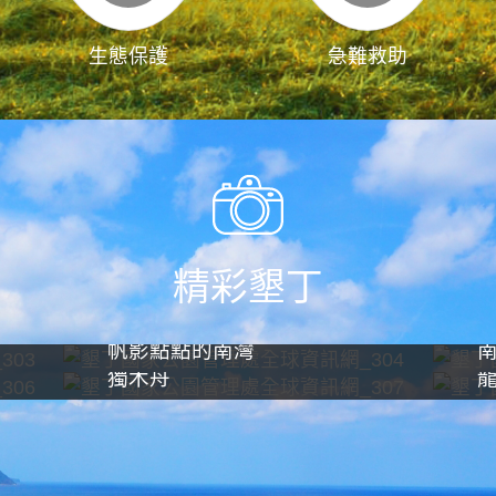
生態保護
急難救助
精彩墾丁
帆影點點的南灣
獨木舟