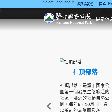
Select Language
▼
:::
網站導覽
回首頁
E
跳到主要內容區塊
教育研
:::
最新消
社頂部落
社頂部落，是墾丁國家公
園第一個發展生態旅遊的
社區，鄰近的社頂自然公
園，每年9、10月間，數
以萬計的赤腹鷹及灰 ...