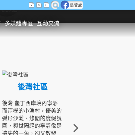
生態旅遊
務
多媒體專區
互動交流
後灣社區
國境之南生態文化發展協會
後灣 墾丁西岸境內寧靜
而淳樸的小漁村，優美的
龍坑地區為隆起的珊瑚礁
弧形沙灘、悠閒的度假氛
地形，由於地處鵝鑾鼻夾
圍，與世隔絕的寧靜像是
角的端點，冬季海浪拍打
遺失的一角，卻又散發 ...
著礁岸，旺盛的侵蝕作