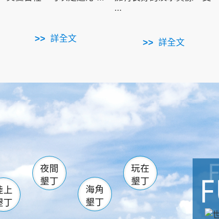
...
詳全文
詳全文
南仁湖
滿州
火
佳樂水
然中心
森林遊樂區
南灣
墾管處遊客中心
社頂公園
風吹沙
湖
船帆石
龍磐公園
香蕉灣
頭
砂島
龍坑
鵝鑾鼻
夜間
玩在
墾丁
墾丁
海角
陸上
墾丁
墾丁