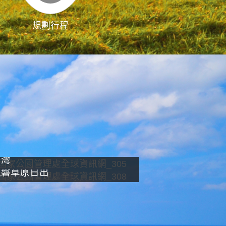
規劃行程
影像直播
南灣
龍磐草原日出