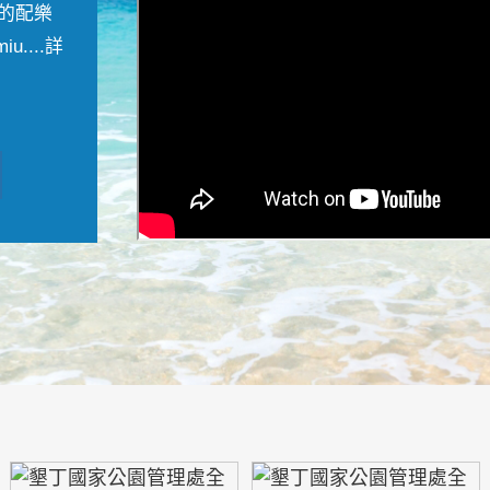
的配樂
....
詳