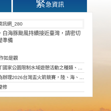
緊
急資訊
，白海豚颱風持續接近臺灣，請密切
變準備
應作如是觀
園限制水域遊憩活動之種類、範圍、時間及行為」，自即日生效。
6台灣盃火箭競賽，陸、海、空域警戒及協調相關事宜，因颱風備案事宜
整修