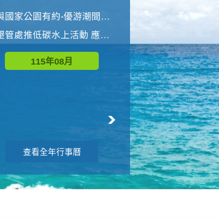
世界地球清潔日 墾管處辦理「2026年墾丁國家公園沙灘淨灘活動」
與國家公園有約-優游潮間探險者
墾管處推低碳水上活動 應屆畢業生限額免費參加
115年09月
115年08月
查看全年行事曆