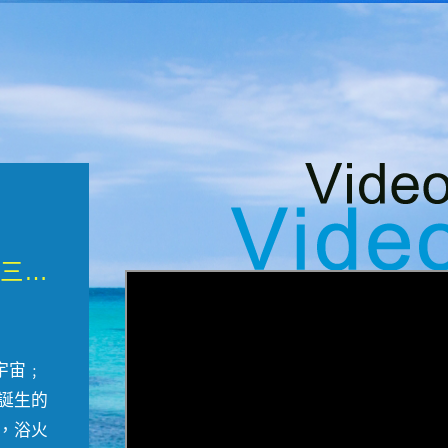
微觀墾丁三部曲 重生....
宇宙﹔
誕生的
，浴火