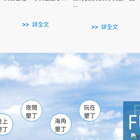
...
詳全文
詳全文
南仁湖
滿州
火
佳樂水
然中心
森林遊樂區
南灣
墾管處遊客中心
社頂公園
風吹沙
湖
船帆石
龍磐公園
香蕉灣
頭
砂島
龍坑
鵝鑾鼻
夜間
玩在
墾丁
墾丁
海角
陸上
墾丁
墾丁