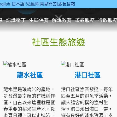
nglish
日本語
兒童網
常見問答
處長信箱
究
休閒遊憩
行政申辦
兒童
息
認識墾丁
生態保育
解說教育
遊憩服務
行政服
社區生態旅遊
龍水社區
港口社區
龍水里是琅嶠米的產地，
港口社區漁業發達，每年
是台灣最南端的有機稻作
四至五月的飛魚季活動，
區，自古以來這裡就是恆
讓人體會純樸的漁村生
春重要的稻米生產地，炎
活。港口溪出海口一帶，
炎夏日裡。可以走進沁 ...
擁有良好的淡水資源，支