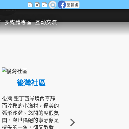
生態旅遊
務
多媒體專區
互動交流
後灣社區
國境之南生態文化發展協會
後灣 墾丁西岸境內寧靜
而淳樸的小漁村，優美的
龍坑地區為隆起的珊瑚礁
弧形沙灘、悠閒的度假氛
地形，由於地處鵝鑾鼻夾
圍，與世隔絕的寧靜像是
角的端點，冬季海浪拍打
遺失的一角，卻又散發 ...
著礁岸，旺盛的侵蝕作