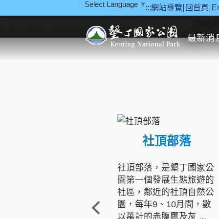
Select Language
▼
:::
網站導覽
回首頁
E
跳到主要內容區塊
教育研
:::
最新消
社頂部落
社頂部落，是墾丁國家公
園第一個發展生態旅遊的
社區，鄰近的社頂自然公
園，每年9、10月間，數
以萬計的赤腹鷹及灰 ...