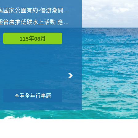
世界地球清潔日 墾管處辦理「2026年墾丁國家公園沙灘淨灘活動」
與國家公園有約-優游潮間探險者
墾管處推低碳水上活動 應屆畢業生限額免費參加
115年09月
115年08月
查看全年行事曆