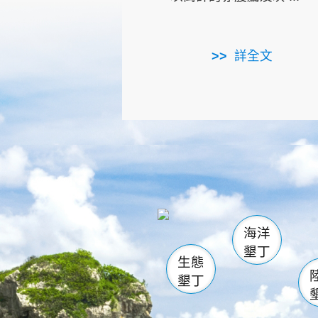
詳全文
龜山
海生館
出
恆春
萬里桐
龍鑾潭自
瓊麻館
關山
後壁
白砂
海洋
貓鼻
墾丁
生態
墾丁