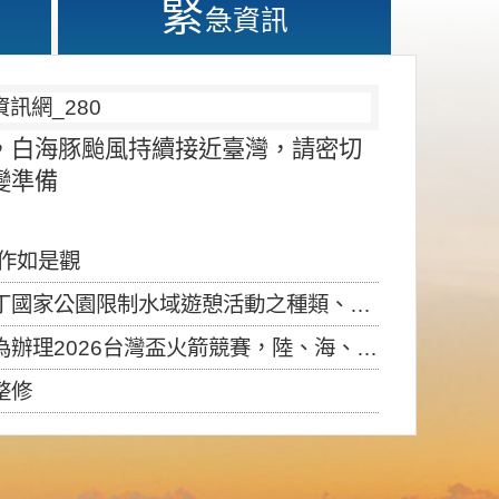
緊
急資訊
，白海豚颱風持續接近臺灣，請密切
變準備
應作如是觀
園限制水域遊憩活動之種類、範圍、時間及行為」，自即日生效。
6台灣盃火箭競賽，陸、海、空域警戒及協調相關事宜，因颱風備案事宜
整修