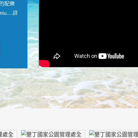
的配樂
....
詳