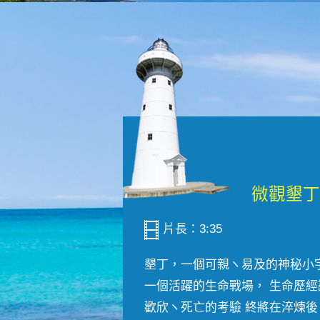
片長：3:35
墾丁，一個可親ヽ易及的神秘小
一個活躍的生命戰場， 生命歷經
歡欣ヽ死亡的考驗 終將在淬煉後