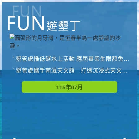
墾管處推低碳水上活動 應屆畢業生限額免費參加
墾管處攜手南瀛天文館 打造沉浸式天文探索營隊
115年07月