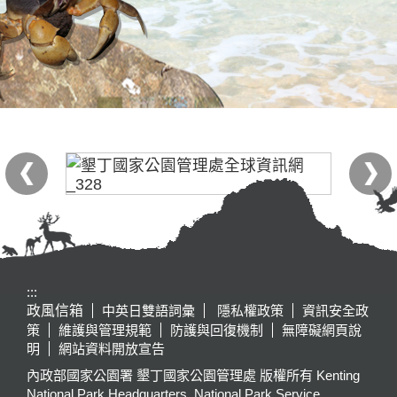
:::
政風信箱
中英日雙語詞彙
隱私權政策
資訊安全政
策
維護與管理規範
防護與回復機制
無障礙網頁說
明
網站資料開放宣告
內政部國家公園署 墾丁國家公園管理處 版權所有 Kenting
National Park Headquarters, National Park Service,