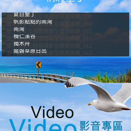
夏日墾丁
帆影點點的南灣
南灣
欖仁溪谷
獨木舟
龍磐草原日出