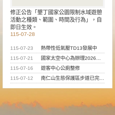
修正公告「墾丁國家公園限制水域遊憩
活動之種類、範圍、時間及行為」，自
即日生效。
115-07-28
115-07-23
熱帶性低氣壓TD13發展中
115-07-21
國家太空中心為辦理2026台灣盃火箭競賽，陸、海、空域警戒及協調相關事宜，因颱風備案事宜
115-07-16
遊客中心公廁整修
115-07-12
南仁山生態保護區步道已完成修復，自115年7月13日（星期一）起恢復開放入園，歡迎民眾依規定申請入園....