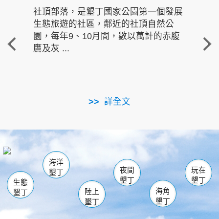
社頂部落，是墾丁國家公園第一個發展
龍水
生態旅遊的社區，鄰近的社頂自然公
的有
園，每年9、10月間，數以萬計的赤腹
重要
鷹及灰 ...
走進沁 
詳全文
南仁湖
龜山
海生館
滿州
出火
恆春
佳樂水
萬里桐
龍鑾潭自然中心
森林遊樂區
瓊麻館
南灣
關山
墾管處遊客中心
社頂公園
風吹沙
後壁湖
船帆石
白砂
海洋
龍磐公園
香蕉灣
貓鼻頭
砂島
龍坑
鵝鑾鼻
夜間
玩在
墾丁
墾丁
墾丁
生態
海角
陸上
墾丁
墾丁
墾丁