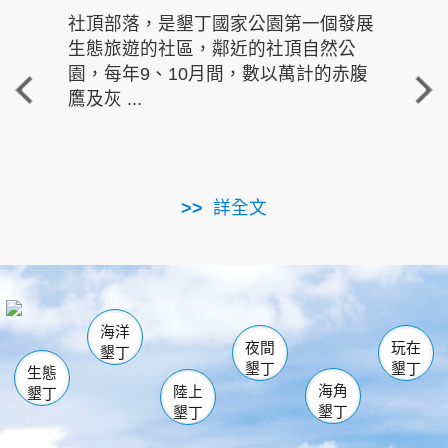
社頂部落，是墾丁國家公園第一個發展
龍水
生態旅遊的社區，鄰近的社頂自然公
的有
園，每年9、10月間，數以萬計的赤腹
重要
鷹及灰 ...
走進沁 
詳全文
南仁湖
龜山
海生館
滿州
出火
恆春
佳樂水
萬里桐
龍鑾潭自然中心
森林遊樂區
瓊麻館
南灣
關山
墾管處遊客中心
社頂公園
風吹沙
後壁湖
船帆石
白砂
海洋
龍磐公園
香蕉灣
貓鼻頭
砂島
龍坑
鵝鑾鼻
夜間
玩在
墾丁
墾丁
墾丁
生態
海角
陸上
墾丁
墾丁
墾丁