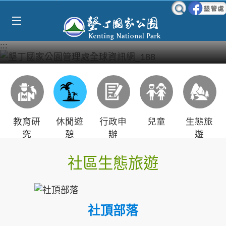
Select Language
▼
跳到主要內容區塊
:::
教育研
休閒遊
行政申
兒童
生態旅
究
憩
辦
遊
社區生態旅遊
社頂部落