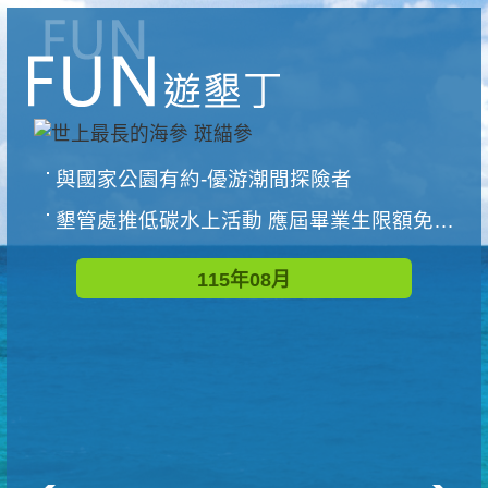
與國家公園有約-優游潮間探險者
墾管處推低碳水上活動 應屆畢業生限額免費參加
115年08月