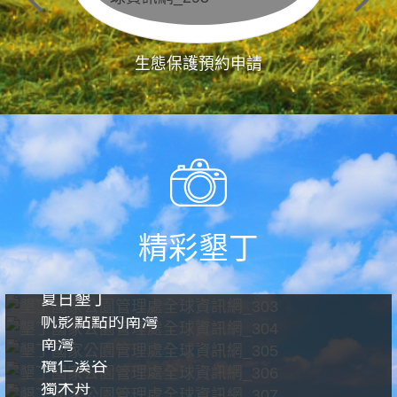
生態保護預約申請
精彩墾丁
夏日墾丁
帆影點點的南灣
南灣
欖仁溪谷
獨木舟