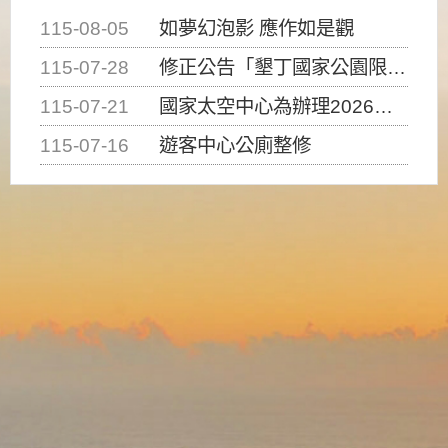
115-08-05
如夢幻泡影 應作如是觀
115-07-28
修正公告「墾丁國家公園限制水域遊憩活動之種類、範圍、時間及行為」，自即日生效。
115-07-21
國家太空中心為辦理2026台灣盃火箭競賽，陸、海、空域警戒及協調相關事宜，因颱風備案事宜
115-07-16
遊客中心公廁整修