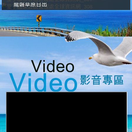
龍磐草原日出