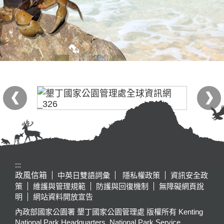
:::
政風信箱
中英日雙語詞彙
隱私權政策
資訊安全政
策
維護與管理規範
防護與回復機制
無障礙網頁說
明
網站資料開放宣告
內政部國家公園署 墾丁國家公園管理處 版權所有 Kenting
National Park Headquarters, National Park Service,