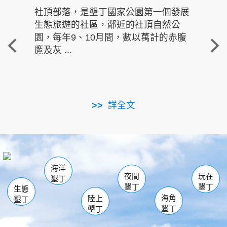
社頂部落，是墾丁國家公園第一個發展
龍水
生態旅遊的社區，鄰近的社頂自然公
的有
園，每年9、10月間，數以萬計的赤腹
重要
鷹及灰 ...
走進沁 
詳全文
南仁湖
龜山
海生館
滿州
出火
恆春
佳樂水
萬里桐
龍鑾潭自然中心
森林遊樂區
瓊麻館
南灣
關山
墾管處遊客中心
社頂公園
風吹沙
後壁湖
船帆石
白砂
海洋
龍磐公園
香蕉灣
貓鼻頭
砂島
龍坑
鵝鑾鼻
夜間
玩在
墾丁
墾丁
墾丁
生態
海角
陸上
墾丁
墾丁
墾丁