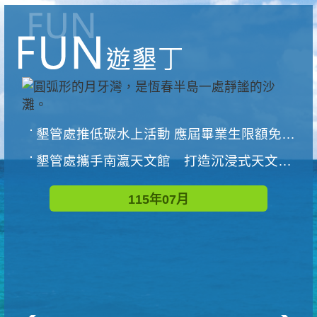
墾管處推低碳水上活動 應屆畢業生限額免費參加
墾管處攜手南瀛天文館 打造沉浸式天文探索營隊
115年07月