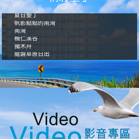
夏日墾丁
帆影點點的南灣
南灣
欖仁溪谷
獨木舟
龍磐草原日出