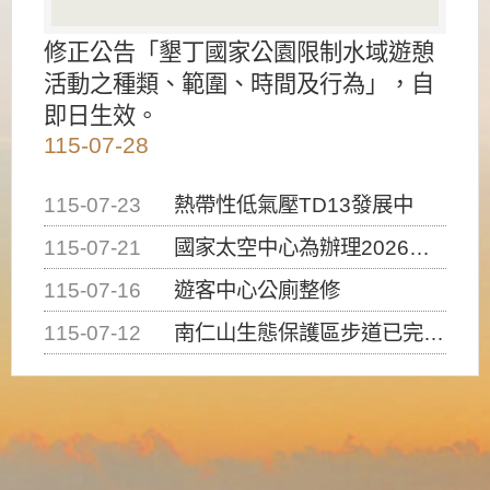
修正公告「墾丁國家公園限制水域遊憩
活動之種類、範圍、時間及行為」，自
即日生效。
115-07-28
115-07-23
熱帶性低氣壓TD13發展中
115-07-21
國家太空中心為辦理2026台灣盃火箭競賽，陸、海、空域警戒及協調相關事宜，因颱風備案事宜
115-07-16
遊客中心公廁整修
115-07-12
南仁山生態保護區步道已完成修復，自115年7月13日（星期一）起恢復開放入園，歡迎民眾依規定申請入園....