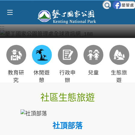
Select Language
▼
跳到主要內容區塊
:::
教育研
休閒遊
行政申
兒童
生態旅
究
憩
辦
遊
社區生態旅遊
社頂部落