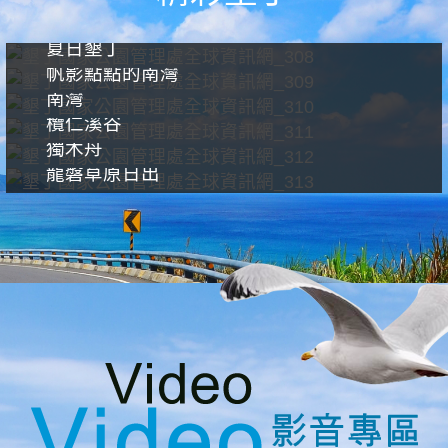
夏日墾丁
帆影點點的南灣
南灣
欖仁溪谷
獨木舟
龍磐草原日出