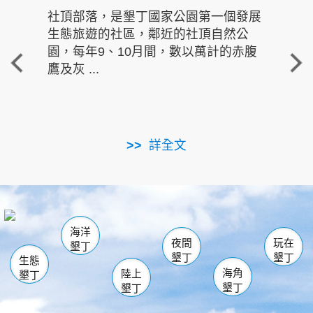
社頂部落，是墾丁國家公園第一個發展
龍水
生態旅遊的社區，鄰近的社頂自然公
的有
園，每年9、10月間，數以萬計的赤腹
重要
鷹及灰 ...
走進沁 
詳全文
南仁湖
龜山
海生館
滿州
出火
恆春
佳樂水
萬里桐
龍鑾潭自然中心
森林遊樂區
瓊麻館
南灣
關山
墾管處遊客中心
社頂公園
風吹沙
後壁湖
船帆石
白砂
海洋
龍磐公園
香蕉灣
貓鼻頭
砂島
龍坑
鵝鑾鼻
夜間
玩在
墾丁
墾丁
墾丁
生態
海角
陸上
墾丁
墾丁
墾丁