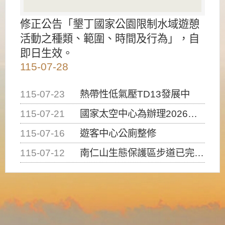
修正公告「墾丁國家公園限制水域遊憩
活動之種類、範圍、時間及行為」，自
即日生效。
115-07-28
115-07-23
熱帶性低氣壓TD13發展中
115-07-21
國家太空中心為辦理2026台灣盃火箭競賽，陸、海、空域警戒及協調相關事宜，因颱風備案事宜
115-07-16
遊客中心公廁整修
115-07-12
南仁山生態保護區步道已完成修復，自115年7月13日（星期一）起恢復開放入園，歡迎民眾依規定申請入園....