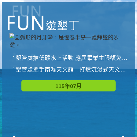
墾管處推低碳水上活動 應屆畢業生限額免費參加
墾管處攜手南瀛天文館 打造沉浸式天文探索營隊
115年07月