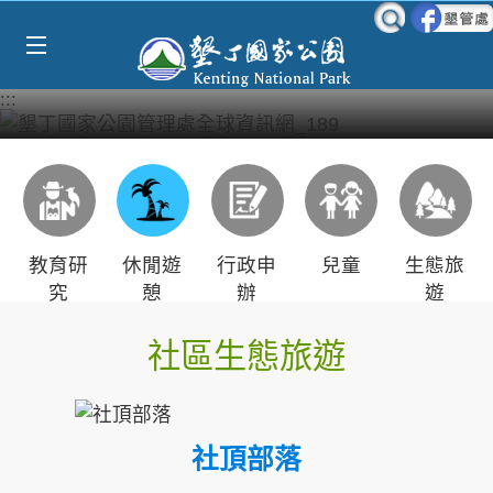
Select Language
▼
跳到主要內容區塊
:::
教育研
休閒遊
行政申
兒童
生態旅
究
憩
辦
遊
社區生態旅遊
社頂部落