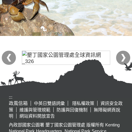
:::
政風信箱
中英日雙語詞彙
隱私權政策
資訊安全政
策
維護與管理規範
防護與回復機制
無障礙網頁說
明
網站資料開放宣告
內政部國家公園署 墾丁國家公園管理處 版權所有 Kenting
National Park Headquarters, National Park Service,