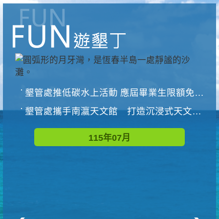
墾管處推低碳水上活動 應屆畢業生限額免費參加
墾管處攜手南瀛天文館 打造沉浸式天文探索營隊
115年07月