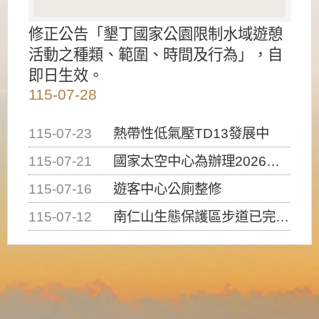
修正公告「墾丁國家公園限制水域遊憩
活動之種類、範圍、時間及行為」，自
即日生效。
115-07-28
115-07-23
熱帶性低氣壓TD13發展中
115-07-21
國家太空中心為辦理2026台灣盃火箭競賽，陸、海、空域警戒及協調相關事宜，因颱風備案事宜
115-07-16
遊客中心公廁整修
115-07-12
南仁山生態保護區步道已完成修復，自115年7月13日（星期一）起恢復開放入園，歡迎民眾依規定申請入園....