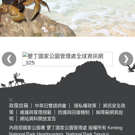
:::
政風信箱
中英日雙語詞彙
隱私權政策
資訊安全政
策
維護與管理規範
防護與回復機制
無障礙網頁說
明
網站資料開放宣告
內政部國家公園署 墾丁國家公園管理處 版權所有 Kenting
National Park Headquarters, National Park Service,