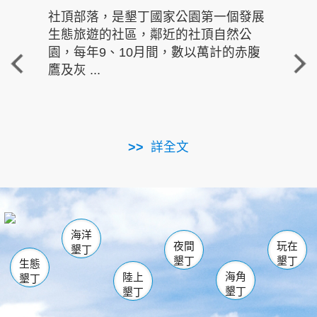
社頂部落，是墾丁國家公園第一個發展
龍水
生態旅遊的社區，鄰近的社頂自然公
的有
園，每年9、10月間，數以萬計的赤腹
重要
鷹及灰 ...
走進沁 
詳全文
南仁湖
龜山
海生館
滿州
出火
恆春
佳樂水
萬里桐
龍鑾潭自然中心
森林遊樂區
瓊麻館
南灣
關山
墾管處遊客中心
社頂公園
風吹沙
後壁湖
船帆石
白砂
海洋
龍磐公園
香蕉灣
貓鼻頭
砂島
龍坑
鵝鑾鼻
夜間
玩在
墾丁
墾丁
墾丁
生態
海角
陸上
墾丁
墾丁
墾丁