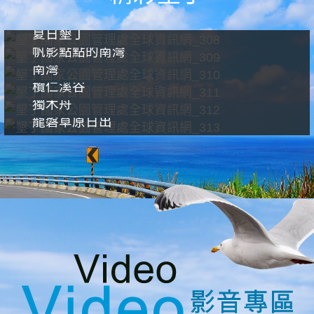
夏日墾丁
帆影點點的南灣
南灣
欖仁溪谷
獨木舟
龍磐草原日出