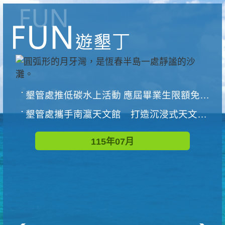
墾管處推低碳水上活動 應屆畢業生限額免費參加
墾管處攜手南瀛天文館 打造沉浸式天文探索營隊
115年07月