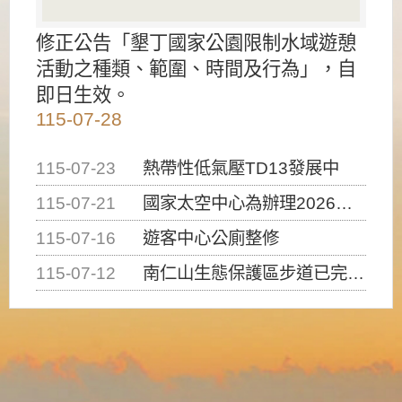
修正公告「墾丁國家公園限制水域遊憩
活動之種類、範圍、時間及行為」，自
即日生效。
115-07-28
115-07-23
熱帶性低氣壓TD13發展中
115-07-21
國家太空中心為辦理2026台灣盃火箭競賽，陸、海、空域警戒及協調相關事宜，因颱風備案事宜
115-07-16
遊客中心公廁整修
115-07-12
南仁山生態保護區步道已完成修復，自115年7月13日（星期一）起恢復開放入園，歡迎民眾依規定申請入園....