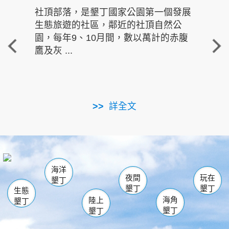
社頂部落，是墾丁國家公園第一個發展
龍水
生態旅遊的社區，鄰近的社頂自然公
的有
園，每年9、10月間，數以萬計的赤腹
重要
鷹及灰 ...
走進沁 
詳全文
南仁湖
龜山
海生館
滿州
出火
恆春
佳樂水
萬里桐
龍鑾潭自然中心
森林遊樂區
瓊麻館
南灣
關山
墾管處遊客中心
社頂公園
風吹沙
後壁湖
船帆石
白砂
海洋
龍磐公園
香蕉灣
貓鼻頭
砂島
龍坑
鵝鑾鼻
夜間
玩在
墾丁
墾丁
墾丁
生態
海角
陸上
墾丁
墾丁
墾丁