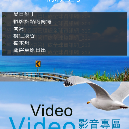
夏日墾丁
帆影點點的南灣
南灣
欖仁溪谷
獨木舟
龍磐草原日出