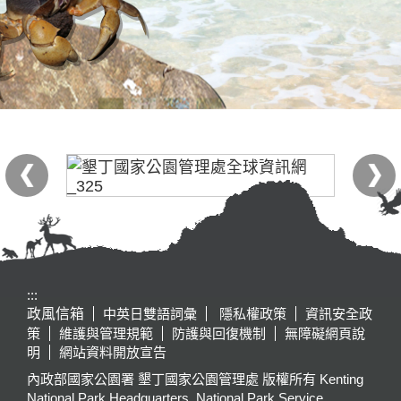
:::
政風信箱
中英日雙語詞彙
隱私權政策
資訊安全政
策
維護與管理規範
防護與回復機制
無障礙網頁說
明
網站資料開放宣告
內政部國家公園署 墾丁國家公園管理處 版權所有 Kenting
National Park Headquarters, National Park Service,