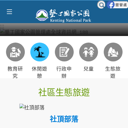
Select Language
▼
跳到主要內容區塊
:::
教育研
休閒遊
行政申
兒童
生態旅
究
憩
辦
遊
社區生態旅遊
社頂部落