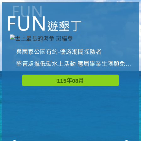
與國家公園有約-優游潮間探險者
墾管處推低碳水上活動 應屆畢業生限額免費參加
115年08月