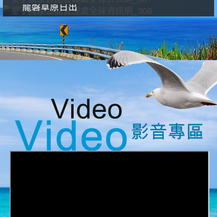
龍磐草原日出