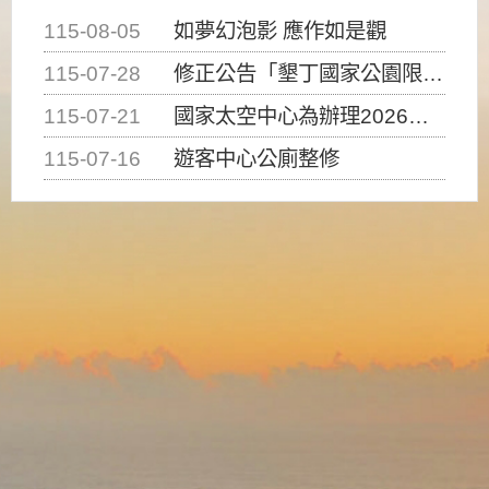
115-08-05
如夢幻泡影 應作如是觀
115-07-28
修正公告「墾丁國家公園限制水域遊憩活動之種類、範圍、時間及行為」，自即日生效。
115-07-21
國家太空中心為辦理2026台灣盃火箭競賽，陸、海、空域警戒及協調相關事宜，因颱風備案事宜
115-07-16
遊客中心公廁整修