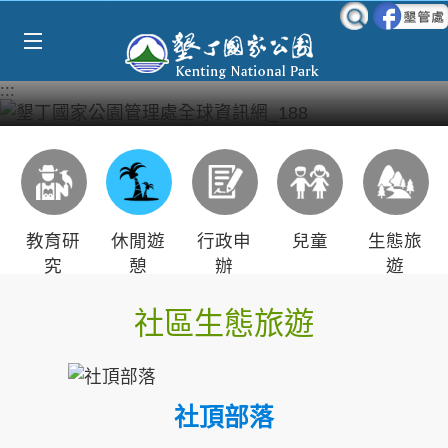
Select Language
▼
跳到主要內容區塊
:::
教育研
休閒遊
行政申
兒童
生態旅
究
憩
辦
遊
社區生態旅遊
社頂部落