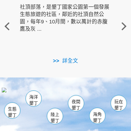
社頂部落，是墾丁國家公園第一個發展
龍水
生態旅遊的社區，鄰近的社頂自然公
的有
園，每年9、10月間，數以萬計的赤腹
重要
鷹及灰 ...
走進沁 
詳全文
南仁湖
龜山
海生館
滿州
出火
恆春
佳樂水
萬里桐
龍鑾潭自然中心
森林遊樂區
瓊麻館
南灣
關山
墾管處遊客中心
社頂公園
風吹沙
後壁湖
船帆石
白砂
海洋
龍磐公園
香蕉灣
貓鼻頭
砂島
龍坑
鵝鑾鼻
夜間
玩在
墾丁
墾丁
墾丁
生態
海角
陸上
墾丁
墾丁
墾丁