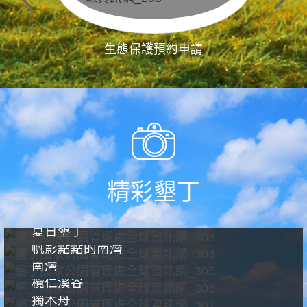
生態保護預約申請
精彩墾丁
夏日墾丁
帆影點點的南灣
南灣
欖仁溪谷
獨木舟