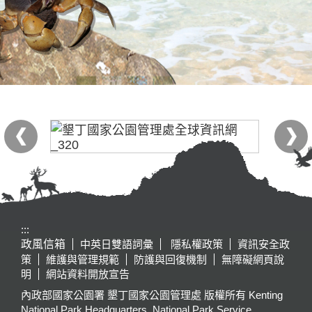
:::
政風信箱
中英日雙語詞彙
隱私權政策
資訊安全政
策
維護與管理規範
防護與回復機制
無障礙網頁說
明
網站資料開放宣告
內政部國家公園署 墾丁國家公園管理處 版權所有 Kenting
National Park Headquarters, National Park Service,