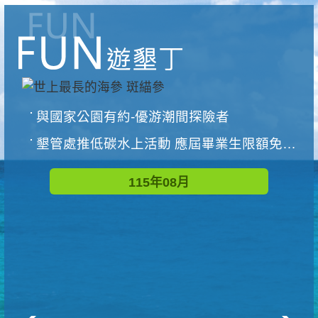
與國家公園有約-優游潮間探險者
墾管處推低碳水上活動 應屆畢業生限額免費參加
115年08月