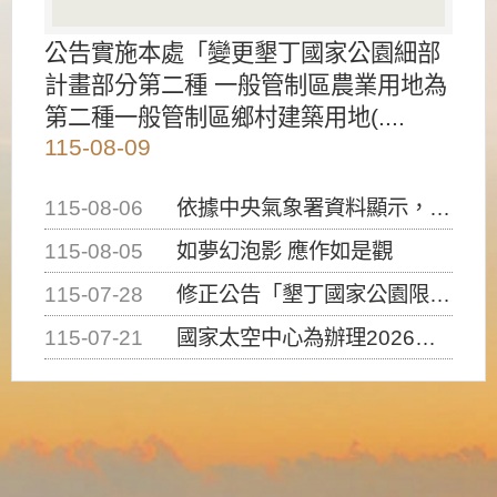
公告實施本處「變更墾丁國家公園細部
計畫部分第二種 一般管制區農業用地為
第二種一般管制區鄉村建築用地(....
115-08-09
115-08-06
依據中央氣象署資料顯示，白海豚颱風持續接近臺灣，請密切注意動向及早完成防災應變準備
115-08-05
如夢幻泡影 應作如是觀
115-07-28
修正公告「墾丁國家公園限制水域遊憩活動之種類、範圍、時間及行為」，自即日生效。
115-07-21
國家太空中心為辦理2026台灣盃火箭競賽，陸、海、空域警戒及協調相關事宜，因颱風備案事宜