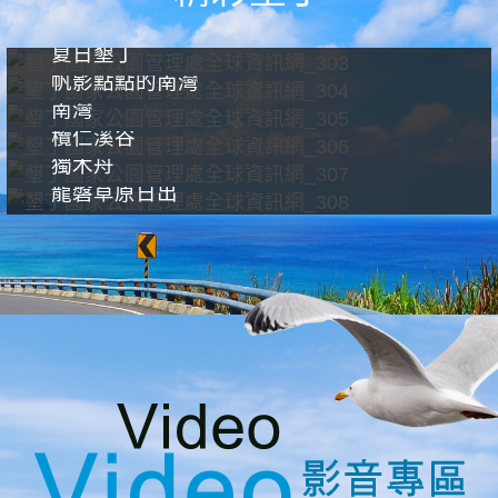
夏日墾丁
帆影點點的南灣
南灣
欖仁溪谷
獨木舟
龍磐草原日出