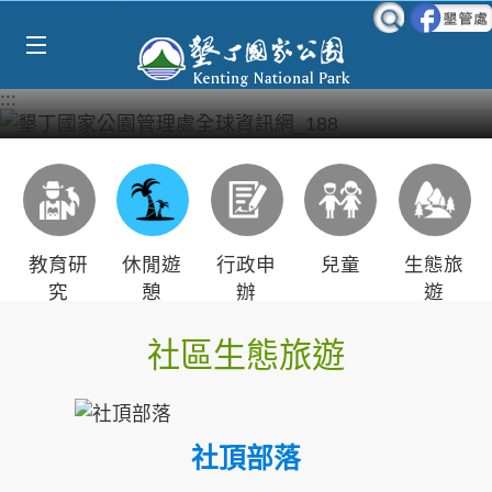
Select Language
▼
跳到主要內容區塊
:::
教育研
休閒遊
行政申
兒童
生態旅
究
憩
辦
遊
社區生態旅遊
社頂部落