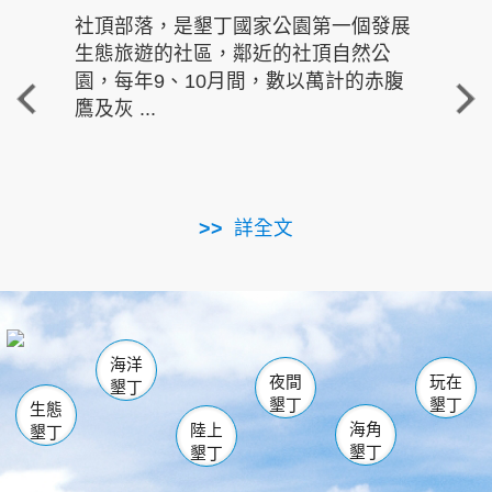
社頂部落，是墾丁國家公園第一個發展
龍水
生態旅遊的社區，鄰近的社頂自然公
的有
園，每年9、10月間，數以萬計的赤腹
重要
鷹及灰 ...
走進沁 
詳全文
南仁湖
龜山
海生館
滿州
出火
恆春
佳樂水
萬里桐
龍鑾潭自然中心
森林遊樂區
瓊麻館
南灣
關山
墾管處遊客中心
社頂公園
風吹沙
後壁湖
船帆石
白砂
海洋
龍磐公園
香蕉灣
貓鼻頭
砂島
龍坑
鵝鑾鼻
夜間
玩在
墾丁
墾丁
墾丁
生態
海角
陸上
墾丁
墾丁
墾丁