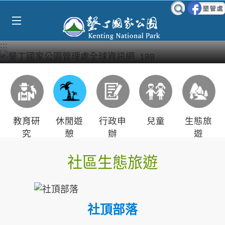
Select Language
▼
跳到主要內容區塊
:::
教育研
休閒遊
行政申
兒童
生態旅
究
憩
辦
遊
社區生態旅遊
社頂部落