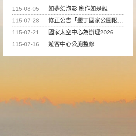
115-08-05
如夢幻泡影 應作如是觀
115-07-28
修正公告「墾丁國家公園限制水域遊憩活動之種類、範圍、時間及行為」，自即日生效。
115-07-21
國家太空中心為辦理2026台灣盃火箭競賽，陸、海、空域警戒及協調相關事宜，因颱風備案事宜
115-07-16
遊客中心公廁整修