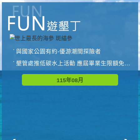
與國家公園有約-優游潮間探險者
墾管處推低碳水上活動 應屆畢業生限額免費參加
115年08月