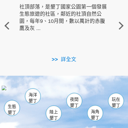
社頂部落，是墾丁國家公園第一個發展
龍水
生態旅遊的社區，鄰近的社頂自然公
的有
園，每年9、10月間，數以萬計的赤腹
重要
鷹及灰 ...
走進沁 
詳全文
南仁湖
龜山
海生館
滿州
出火
恆春
佳樂水
萬里桐
龍鑾潭自然中心
森林遊樂區
瓊麻館
南灣
關山
墾管處遊客中心
社頂公園
風吹沙
後壁湖
船帆石
白砂
海洋
龍磐公園
香蕉灣
貓鼻頭
砂島
龍坑
鵝鑾鼻
夜間
玩在
墾丁
墾丁
墾丁
生態
海角
陸上
墾丁
墾丁
墾丁