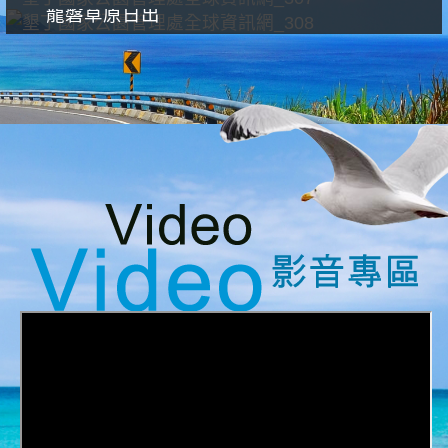
龍磐草原日出