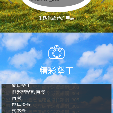
生態保護預約申請
精彩墾丁
夏日墾丁
帆影點點的南灣
南灣
欖仁溪谷
獨木舟