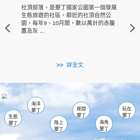
社頂部落，是墾丁國家公園第一個發展
龍水
生態旅遊的社區，鄰近的社頂自然公
的有
園，每年9、10月間，數以萬計的赤腹
重要
鷹及灰 ...
走進沁 
詳全文
南仁湖
龜山
海生館
滿州
出火
恆春
佳樂水
萬里桐
龍鑾潭自然中心
森林遊樂區
瓊麻館
南灣
關山
墾管處遊客中心
社頂公園
風吹沙
後壁湖
船帆石
白砂
海洋
龍磐公園
香蕉灣
貓鼻頭
砂島
龍坑
鵝鑾鼻
夜間
玩在
墾丁
墾丁
墾丁
生態
海角
陸上
墾丁
墾丁
墾丁