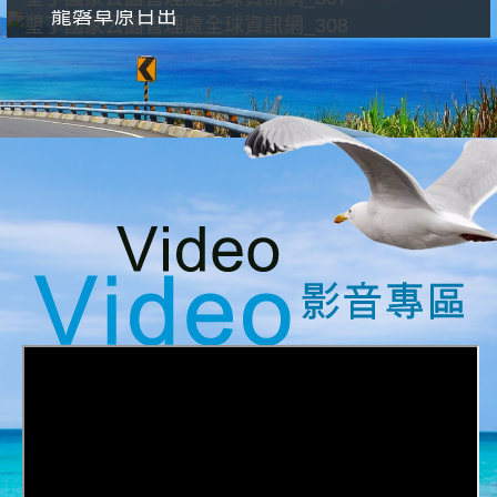
龍磐草原日出