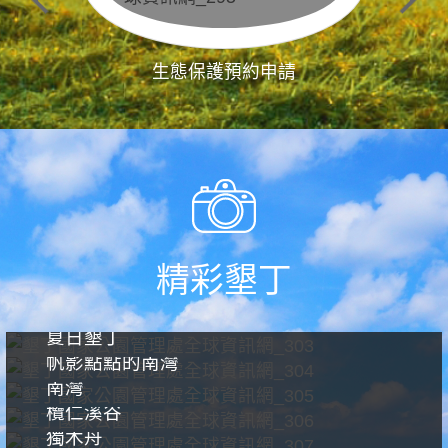
生態保護預約申請
精彩墾丁
夏日墾丁
帆影點點的南灣
南灣
欖仁溪谷
獨木舟