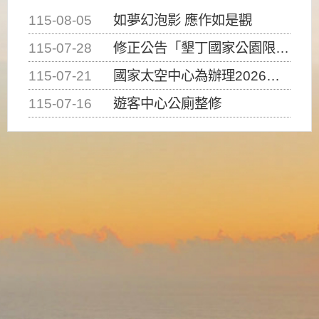
115-08-05
如夢幻泡影 應作如是觀
115-07-28
修正公告「墾丁國家公園限制水域遊憩活動之種類、範圍、時間及行為」，自即日生效。
115-07-21
國家太空中心為辦理2026台灣盃火箭競賽，陸、海、空域警戒及協調相關事宜，因颱風備案事宜
115-07-16
遊客中心公廁整修