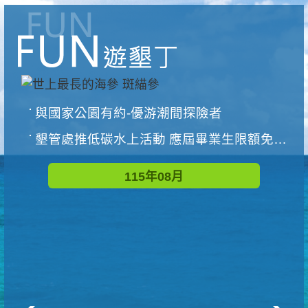
與國家公園有約-優游潮間探險者
墾管處推低碳水上活動 應屆畢業生限額免費參加
115年08月