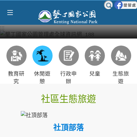
Select Language
▼
跳到主要內容區塊
:::
教育研
休閒遊
行政申
兒童
生態旅
究
憩
辦
遊
社區生態旅遊
社頂部落