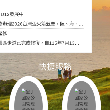
D13發展中
6台灣盃火箭競賽，陸、海、空域警戒及協調相關事宜，因颱風備案事宜
整修
，自115年7月13日（星期一）起恢復開放入園，歡迎民眾依規定申請入園....
快捷服務