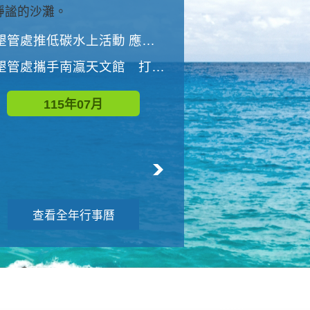
與國家公園有約-優游潮間
墾管處推低碳水上活動 應屆畢業生限額免費參加
墾管處推低碳水上活動 應屆畢業生限額
墾管處攜手南瀛天文館 打造沉浸式天文探索營隊
115年08月
115年07月
查看全年行事曆