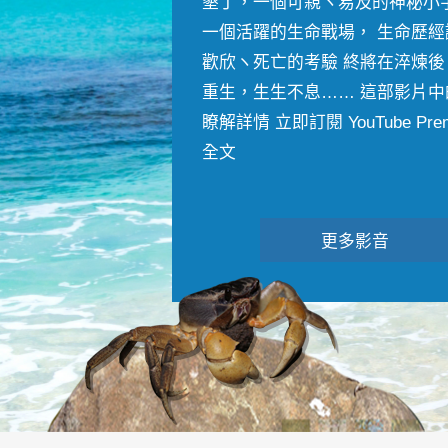
墾丁，一個可親ヽ易及的神秘小
一個活躍的生命戰場， 生命歷經
歡欣ヽ死亡的考驗 終將在淬煉後
重生，生生不息…… 這部影片中
瞭解詳情 立即訂閱 YouTube Premiu
全文
更多影音