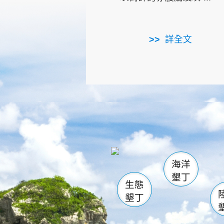
詳全文
龜山
海生館
出
恆春
萬里桐
龍鑾潭自
瓊麻館
關山
後壁
白砂
海洋
貓鼻
墾丁
生態
墾丁