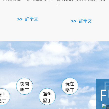
...
詳全文
詳全文
南仁湖
滿州
火
佳樂水
然中心
森林遊樂區
南灣
墾管處遊客中心
社頂公園
風吹沙
湖
船帆石
龍磐公園
香蕉灣
頭
砂島
龍坑
鵝鑾鼻
夜間
玩在
墾丁
墾丁
海角
陸上
墾丁
墾丁