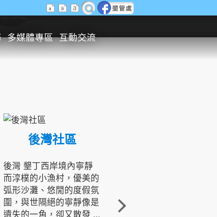
生態旅遊
務
多媒體專區
互動交流
後灣社區
國境之南生態文化發展協會
後灣 墾丁西岸境內寧靜
而淳樸的小漁村，優美的
龍坑地區為隆起的珊瑚礁
弧形沙灘、悠閒的度假氛
地形，由於地處鵝鑾鼻夾
圍，與世隔絕的寧靜像是
角的端點，冬季海浪拍打
遺失的一角，卻又散發 ...
著礁岸，旺盛的侵蝕作