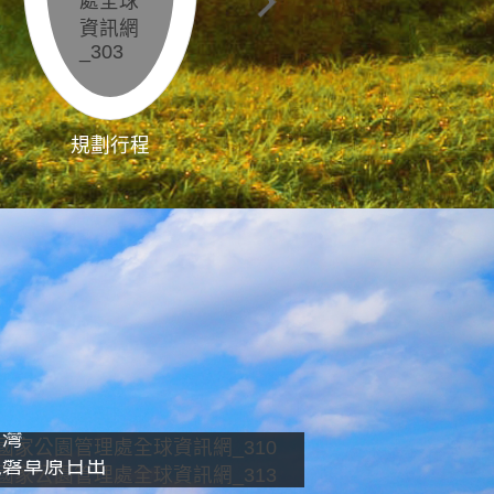
規劃行程
影像直播
南灣
龍磐草原日出