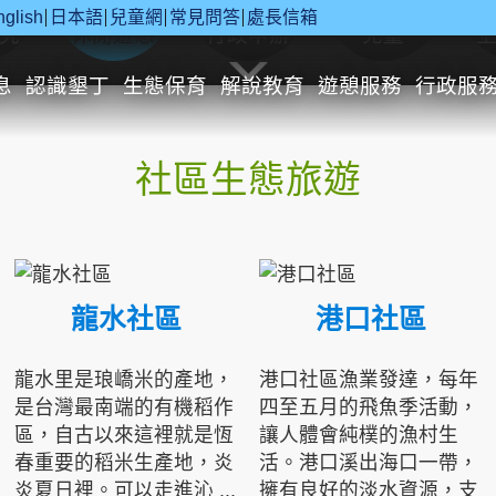
nglish
日本語
兒童網
常見問答
處長信箱
究
休閒遊憩
行政申辦
兒童
息
認識墾丁
生態保育
解說教育
遊憩服務
行政服
社區生態旅遊
龍水社區
港口社區
龍水里是琅嶠米的產地，
港口社區漁業發達，每年
是台灣最南端的有機稻作
四至五月的飛魚季活動，
區，自古以來這裡就是恆
讓人體會純樸的漁村生
春重要的稻米生產地，炎
活。港口溪出海口一帶，
炎夏日裡。可以走進沁 ...
擁有良好的淡水資源，支