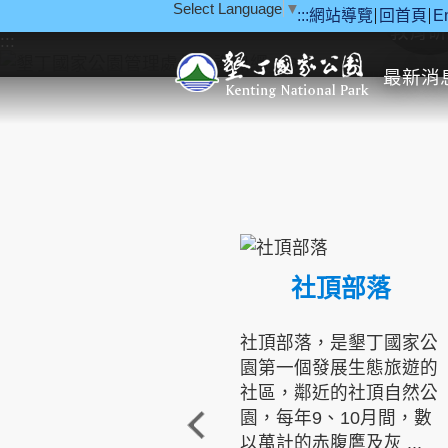
Select Language
▼
:::
網站導覽
回首頁
E
跳到主要內容區塊
教育研
:::
最新消
社頂部落
社頂部落，是墾丁國家公
園第一個發展生態旅遊的
社區，鄰近的社頂自然公
園，每年9、10月間，數
以萬計的赤腹鷹及灰 ...