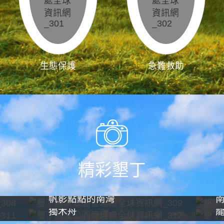
生態保護
急難救助
精彩墾丁
帆影點點的南灣
獨木舟