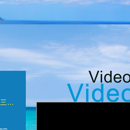
微觀墾丁三部曲 重生....