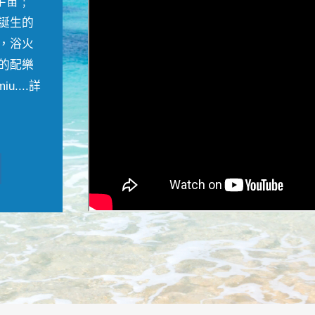
宇宙﹔
誕生的
，浴火
的配樂
....
詳