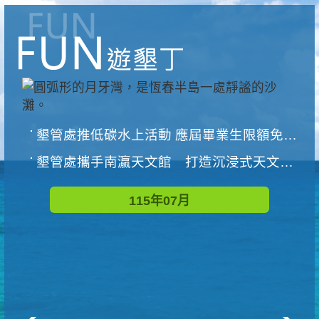
墾管處推低碳水上活動 應屆畢業生限額免費參加
墾管處攜手南瀛天文館 打造沉浸式天文探索營隊
115年07月