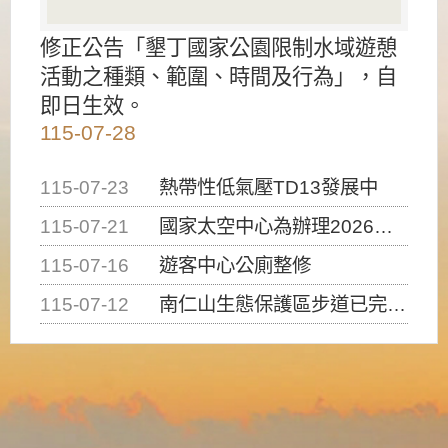
修正公告「墾丁國家公園限制水域遊憩
活動之種類、範圍、時間及行為」，自
即日生效。
115-07-28
115-07-23
熱帶性低氣壓TD13發展中
115-07-21
國家太空中心為辦理2026台灣盃火箭競賽，陸、海、空域警戒及協調相關事宜，因颱風備案事宜
115-07-16
遊客中心公廁整修
115-07-12
南仁山生態保護區步道已完成修復，自115年7月13日（星期一）起恢復開放入園，歡迎民眾依規定申請入園....