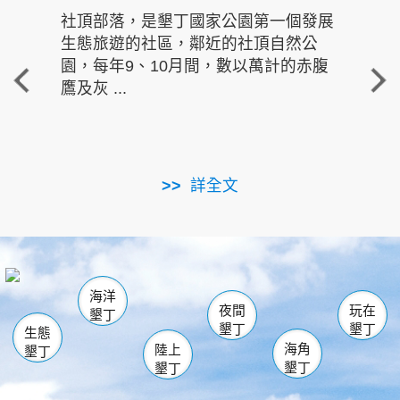
社頂部落，是墾丁國家公園第一個發展
龍水
生態旅遊的社區，鄰近的社頂自然公
的有
園，每年9、10月間，數以萬計的赤腹
重要
鷹及灰 ...
走進沁 
詳全文
南仁湖
龜山
海生館
滿州
出火
恆春
佳樂水
萬里桐
龍鑾潭自然中心
森林遊樂區
瓊麻館
南灣
關山
墾管處遊客中心
社頂公園
風吹沙
後壁湖
船帆石
白砂
海洋
龍磐公園
香蕉灣
貓鼻頭
砂島
龍坑
鵝鑾鼻
夜間
玩在
墾丁
墾丁
墾丁
生態
海角
陸上
墾丁
墾丁
墾丁