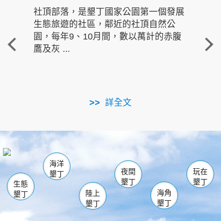
社頂部落，是墾丁國家公園第一個發展
龍水
生態旅遊的社區，鄰近的社頂自然公
的有
園，每年9、10月間，數以萬計的赤腹
重要
鷹及灰 ...
走進沁 
詳全文
南仁湖
龜山
海生館
滿州
出火
恆春
佳樂水
萬里桐
龍鑾潭自然中心
森林遊樂區
瓊麻館
南灣
關山
墾管處遊客中心
社頂公園
風吹沙
後壁湖
船帆石
白砂
海洋
龍磐公園
香蕉灣
貓鼻頭
砂島
龍坑
鵝鑾鼻
夜間
玩在
墾丁
墾丁
墾丁
生態
海角
陸上
墾丁
墾丁
墾丁