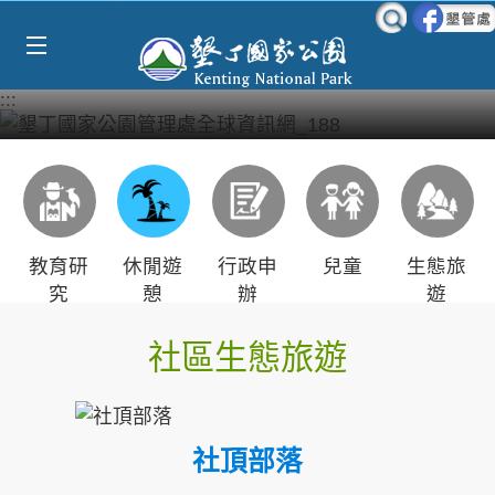
Select Language
▼
跳到主要內容區塊
:::
教育研
休閒遊
行政申
兒童
生態旅
究
憩
辦
遊
社區生態旅遊
社頂部落