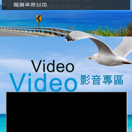
龍磐草原日出