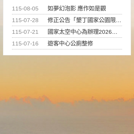
115-08-05
如夢幻泡影 應作如是觀
115-07-28
修正公告「墾丁國家公園限制水域遊憩活動之種類、範圍、時間及行為」，自即日生效。
115-07-21
國家太空中心為辦理2026台灣盃火箭競賽，陸、海、空域警戒及協調相關事宜，因颱風備案事宜
115-07-16
遊客中心公廁整修