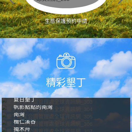
生態保護預約申請
精彩墾丁
夏日墾丁
帆影點點的南灣
南灣
欖仁溪谷
獨木舟