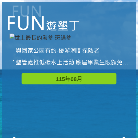
與國家公園有約-優游潮間探險者
墾管處推低碳水上活動 應屆畢業生限額免費參加
115年08月