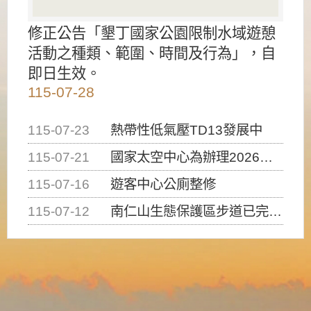
修正公告「墾丁國家公園限制水域遊憩
活動之種類、範圍、時間及行為」，自
即日生效。
115-07-28
115-07-23
熱帶性低氣壓TD13發展中
115-07-21
國家太空中心為辦理2026台灣盃火箭競賽，陸、海、空域警戒及協調相關事宜，因颱風備案事宜
115-07-16
遊客中心公廁整修
115-07-12
南仁山生態保護區步道已完成修復，自115年7月13日（星期一）起恢復開放入園，歡迎民眾依規定申請入園....