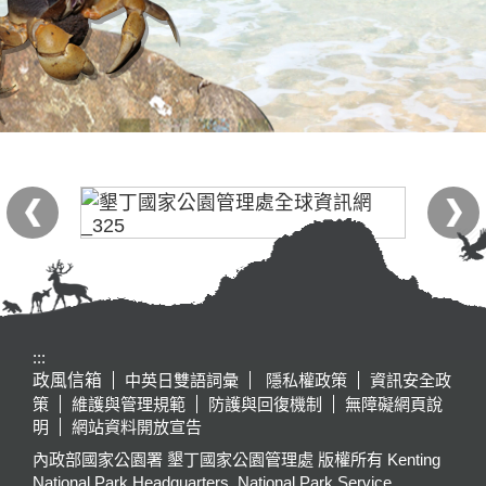
:::
政風信箱
中英日雙語詞彙
隱私權政策
資訊安全政
策
維護與管理規範
防護與回復機制
無障礙網頁說
明
網站資料開放宣告
內政部國家公園署 墾丁國家公園管理處 版權所有 Kenting
National Park Headquarters, National Park Service,