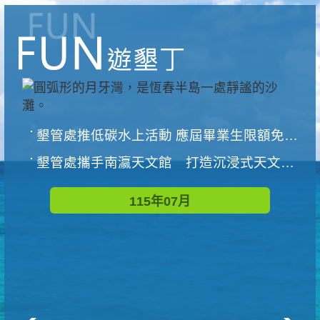
墾管處推低碳水上活動 應屆畢業生限額免費參加
墾管處攜手南瀛天文館 打造沉浸式天文探索營隊
115年07月