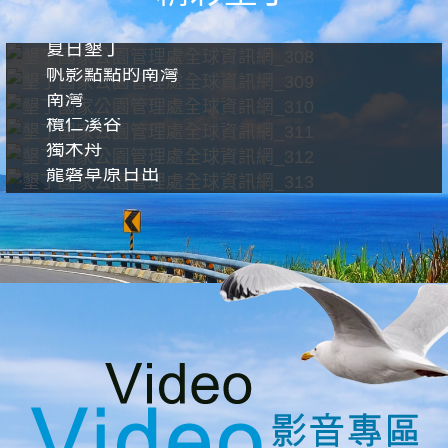
夏日墾丁
帆影點點的南灣
南灣
欖仁溪谷
獨木舟
龍磐草原日出