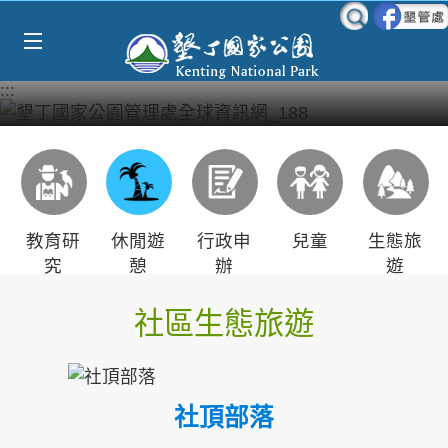
Select Language
▼
跳到主要內容區塊
:::
教育研
休閒遊
行政申
兒童
生態旅
究
憩
辦
遊
社區生態旅遊
社頂部落