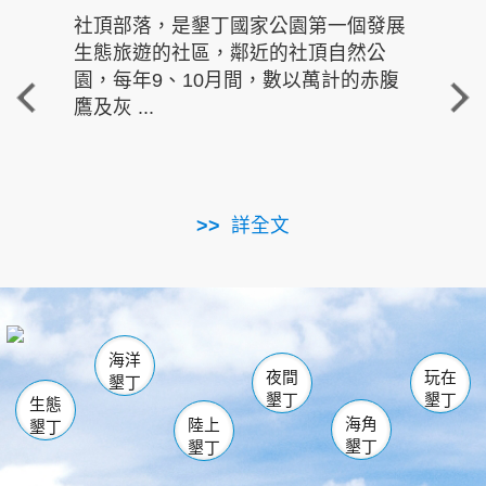
社頂部落，是墾丁國家公園第一個發展
龍水
生態旅遊的社區，鄰近的社頂自然公
的有
園，每年9、10月間，數以萬計的赤腹
重要
鷹及灰 ...
走進沁 
詳全文
南仁湖
龜山
海生館
滿州
出火
恆春
佳樂水
萬里桐
龍鑾潭自然中心
森林遊樂區
瓊麻館
南灣
關山
墾管處遊客中心
社頂公園
風吹沙
後壁湖
船帆石
白砂
海洋
龍磐公園
香蕉灣
貓鼻頭
砂島
龍坑
鵝鑾鼻
夜間
玩在
墾丁
墾丁
墾丁
生態
海角
陸上
墾丁
墾丁
墾丁