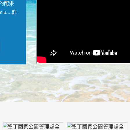
的配樂
....
詳