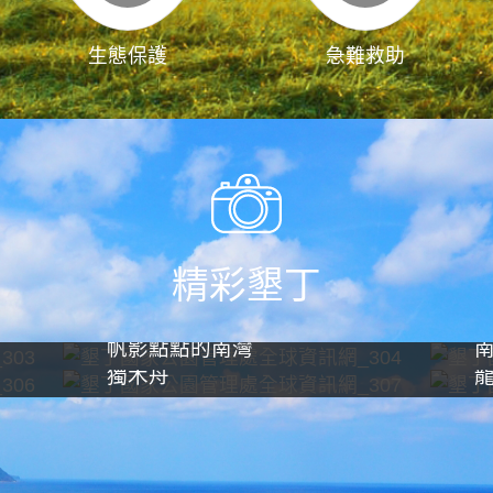
生態保護
急難救助
精彩墾丁
帆影點點的南灣
獨木舟