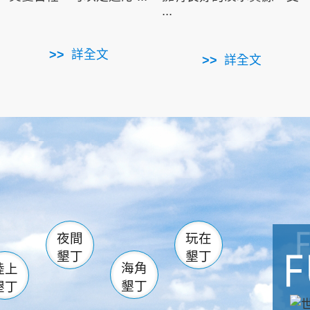
...
詳全文
詳全文
南仁湖
滿州
火
佳樂水
然中心
森林遊樂區
南灣
墾管處遊客中心
社頂公園
風吹沙
湖
船帆石
龍磐公園
香蕉灣
頭
砂島
龍坑
鵝鑾鼻
夜間
玩在
墾丁
墾丁
海角
陸上
墾丁
墾丁