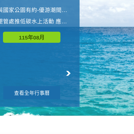
世界地球清潔日 墾管處辦理「2026年墾丁國家公園沙灘淨灘活動」
與國家公園有約-優游潮間探險者
墾管處推低碳水上活動 應屆畢業生限額免費參加
115年09月
115年08月
查看全年行事曆