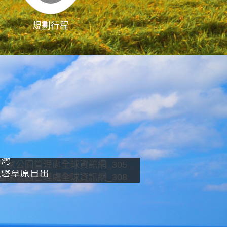
規劃行程
影像直播
南灣
龍磐草原日出