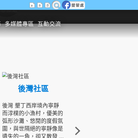
生態旅遊
務
多媒體專區
互動交流
後灣社區
國境之南生態文化發展協會
後灣 墾丁西岸境內寧靜
而淳樸的小漁村，優美的
龍坑地區為隆起的珊瑚礁
弧形沙灘、悠閒的度假氛
地形，由於地處鵝鑾鼻夾
圍，與世隔絕的寧靜像是
角的端點，冬季海浪拍打
遺失的一角，卻又散發 ...
著礁岸，旺盛的侵蝕作