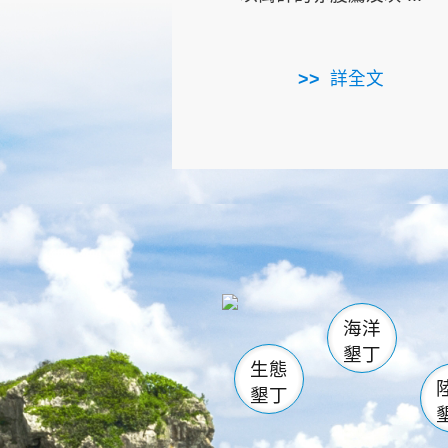
詳全文
龜山
海生館
出
恆春
萬里桐
龍鑾潭自
瓊麻館
關山
後壁
白砂
海洋
貓鼻
墾丁
生態
墾丁