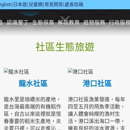
nglish
日本語
兒童網
常見問答
處長信箱
究
休閒遊憩
行政申辦
兒童
息
認識墾丁
生態保育
解說教育
遊憩服務
行政服
社區生態旅遊
龍水社區
港口社區
龍水里是琅嶠米的產地，
港口社區漁業發達，每年
是台灣最南端的有機稻作
四至五月的飛魚季活動，
區，自古以來這裡就是恆
讓人體會純樸的漁村生
春重要的稻米生產地，炎
活。港口溪出海口一帶，
炎夏日裡。可以走進沁 ...
擁有良好的淡水資源，支