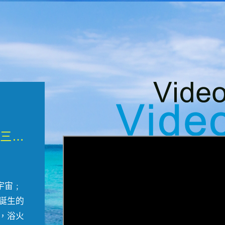
微觀墾丁三部曲 重生....
宇宙﹔
誕生的
，浴火