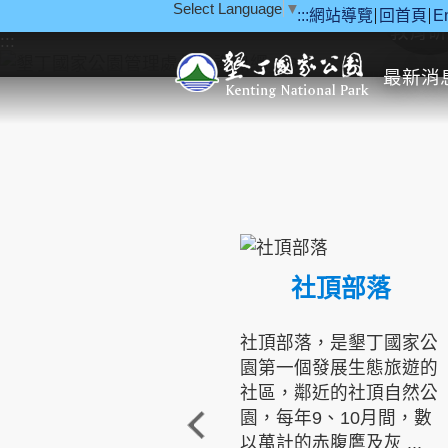
Select Language
▼
:::
網站導覽
回首頁
E
跳到主要內容區塊
教育研
:::
最新消
社頂部落
社頂部落，是墾丁國家公
園第一個發展生態旅遊的
社區，鄰近的社頂自然公
園，每年9、10月間，數
以萬計的赤腹鷹及灰 ...