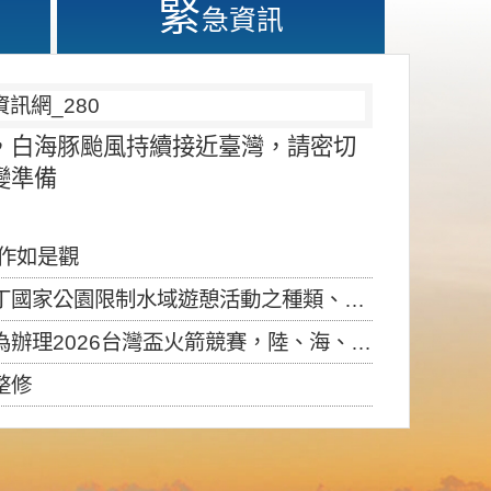
緊
急資訊
，白海豚颱風持續接近臺灣，請密切
變準備
應作如是觀
園限制水域遊憩活動之種類、範圍、時間及行為」，自即日生效。
6台灣盃火箭競賽，陸、海、空域警戒及協調相關事宜，因颱風備案事宜
整修