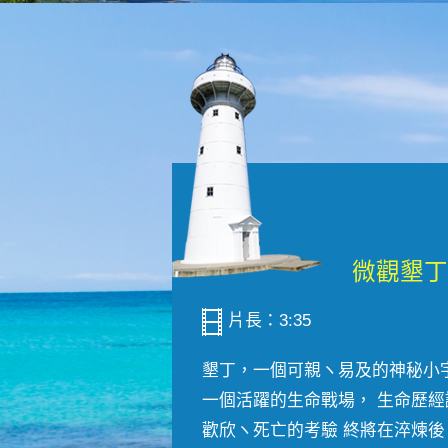
片長：3:35
墾丁，一個可親ヽ易及的神秘小
一個活躍的生命戰場， 生命歷經
歡欣ヽ死亡的考驗 終將在淬煉後