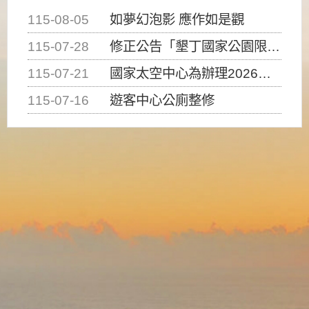
115-08-05
如夢幻泡影 應作如是觀
115-07-28
修正公告「墾丁國家公園限制水域遊憩活動之種類、範圍、時間及行為」，自即日生效。
115-07-21
國家太空中心為辦理2026台灣盃火箭競賽，陸、海、空域警戒及協調相關事宜，因颱風備案事宜
115-07-16
遊客中心公廁整修