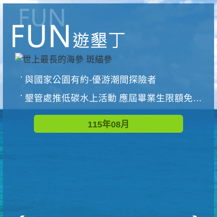
與國家公園有約-優游潮間探險者
墾管處推低碳水上活動 應屆畢業生限額免費參加
115年08月