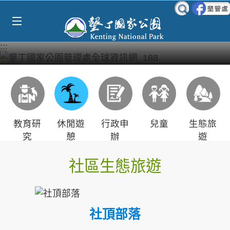
Select Language
▼
跳到主要內容區塊
:::
教育研
休閒遊
行政申
兒童
生態旅
究
憩
辦
遊
社區生態旅遊
社頂部落