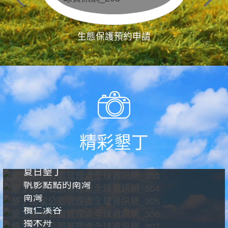
生態保護預約申請
精彩墾丁
夏日墾丁
帆影點點的南灣
南灣
欖仁溪谷
獨木舟