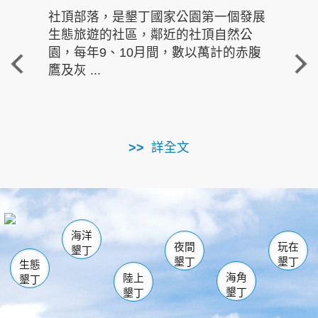
社頂部落，是墾丁國家公園第一個發展
龍水
生態旅遊的社區，鄰近的社頂自然公
的有
園，每年9、10月間，數以萬計的赤腹
重要
鷹及灰 ...
走進沁 
詳全文
南仁湖
龜山
海生館
滿州
出火
恆春
佳樂水
萬里桐
龍鑾潭自然中心
森林遊樂區
瓊麻館
南灣
關山
墾管處遊客中心
社頂公園
風吹沙
後壁湖
船帆石
白砂
海洋
龍磐公園
香蕉灣
貓鼻頭
砂島
龍坑
鵝鑾鼻
夜間
玩在
墾丁
墾丁
墾丁
生態
海角
陸上
墾丁
墾丁
墾丁