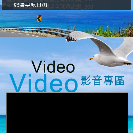
龍磐草原日出