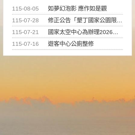
115-08-05
如夢幻泡影 應作如是觀
115-07-28
修正公告「墾丁國家公園限制水域遊憩活動之種類、範圍、時間及行為」，自即日生效。
115-07-21
國家太空中心為辦理2026台灣盃火箭競賽，陸、海、空域警戒及協調相關事宜，因颱風備案事宜
115-07-16
遊客中心公廁整修