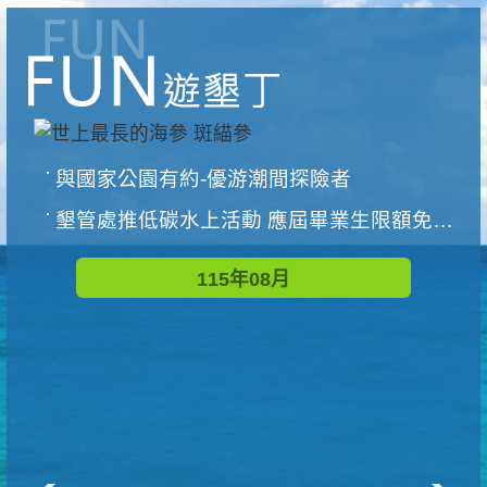
與國家公園有約-優游潮間探險者
墾管處推低碳水上活動 應屆畢業生限額免費參加
115年08月