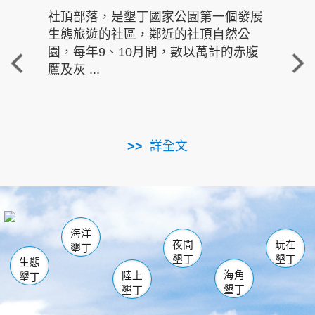
社頂部落，是墾丁國家公園第一個發展
龍水
生態旅遊的社區，鄰近的社頂自然公
的有
園，每年9、10月間，數以萬計的赤腹
重要
鷹及灰 ...
走進沁 
詳全文
南仁湖
龜山
海生館
滿州
出火
恆春
佳樂水
萬里桐
龍鑾潭自然中心
森林遊樂區
瓊麻館
南灣
關山
墾管處遊客中心
社頂公園
風吹沙
後壁湖
船帆石
白砂
海洋
龍磐公園
香蕉灣
貓鼻頭
砂島
龍坑
鵝鑾鼻
夜間
玩在
墾丁
墾丁
墾丁
生態
海角
陸上
墾丁
墾丁
墾丁