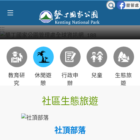
Select Language
▼
跳到主要內容區塊
:::
教育研
休閒遊
行政申
兒童
生態旅
究
憩
辦
遊
社區生態旅遊
社頂部落