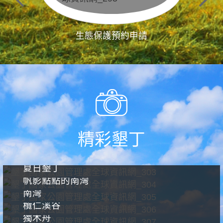
生態保護預約申請
精彩墾丁
夏日墾丁
帆影點點的南灣
南灣
欖仁溪谷
獨木舟