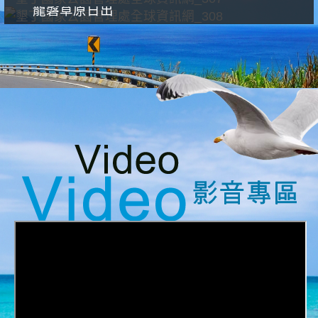
龍磐草原日出