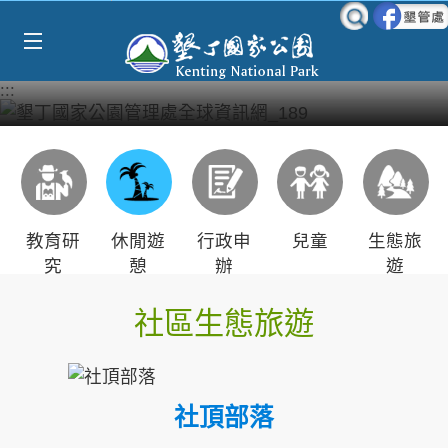
Select Language
▼
跳到主要內容區塊
:::
教育研
休閒遊
行政申
兒童
生態旅
究
憩
辦
遊
社區生態旅遊
社頂部落