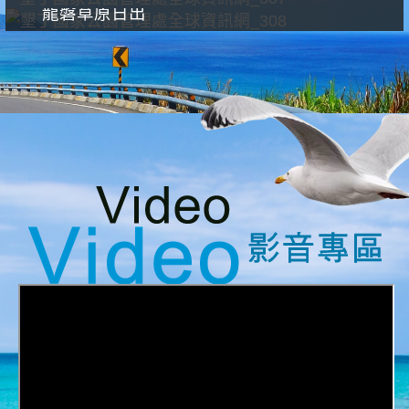
龍磐草原日出