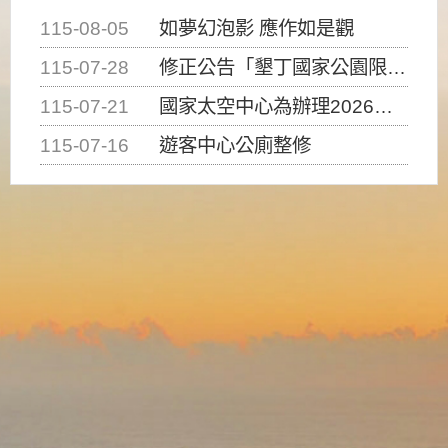
115-08-05
如夢幻泡影 應作如是觀
115-07-28
修正公告「墾丁國家公園限制水域遊憩活動之種類、範圍、時間及行為」，自即日生效。
115-07-21
國家太空中心為辦理2026台灣盃火箭競賽，陸、海、空域警戒及協調相關事宜，因颱風備案事宜
115-07-16
遊客中心公廁整修