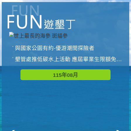
與國家公園有約-優游潮間探險者
墾管處推低碳水上活動 應屆畢業生限額免費參加
115年08月