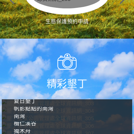
生態保護預約申請
精彩墾丁
夏日墾丁
帆影點點的南灣
南灣
欖仁溪谷
獨木舟