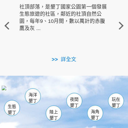
社頂部落，是墾丁國家公園第一個發展
龍水
生態旅遊的社區，鄰近的社頂自然公
的有
園，每年9、10月間，數以萬計的赤腹
重要
鷹及灰 ...
走進沁 
詳全文
南仁湖
龜山
海生館
滿州
出火
恆春
佳樂水
萬里桐
龍鑾潭自然中心
森林遊樂區
瓊麻館
南灣
關山
墾管處遊客中心
社頂公園
風吹沙
後壁湖
船帆石
白砂
海洋
龍磐公園
香蕉灣
貓鼻頭
砂島
龍坑
鵝鑾鼻
夜間
玩在
墾丁
墾丁
墾丁
生態
海角
陸上
墾丁
墾丁
墾丁