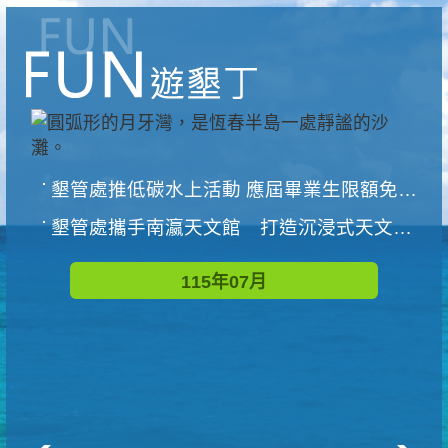
墾管處推低碳水上活動 應屆畢業生限額免費參加
墾管處攜手南瀛天文館 打造沉浸式天文探索營隊
115年07月