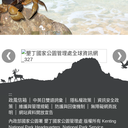
:::
政風信箱
中英日雙語詞彙
隱私權政策
資訊安全政
策
維護與管理規範
防護與回復機制
無障礙網頁說
明
網站資料開放宣告
內政部國家公園署 墾丁國家公園管理處 版權所有 Kenting
National Park Headquarters, National Park Service,