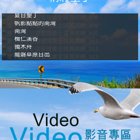
夏日墾丁
帆影點點的南灣
南灣
欖仁溪谷
獨木舟
龍磐草原日出