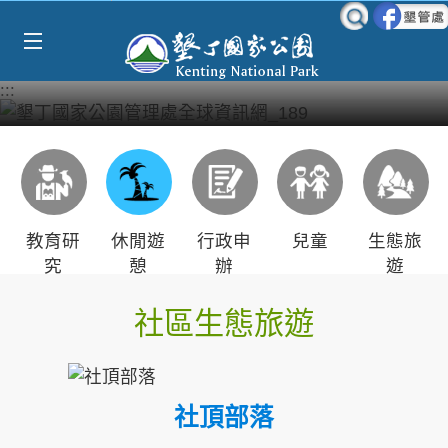
Select Language
▼
跳到主要內容區塊
:::
教育研
休閒遊
行政申
兒童
生態旅
究
憩
辦
遊
社區生態旅遊
社頂部落