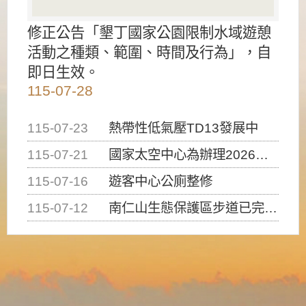
修正公告「墾丁國家公園限制水域遊憩
活動之種類、範圍、時間及行為」，自
即日生效。
115-07-28
115-07-23
熱帶性低氣壓TD13發展中
115-07-21
國家太空中心為辦理2026台灣盃火箭競賽，陸、海、空域警戒及協調相關事宜，因颱風備案事宜
115-07-16
遊客中心公廁整修
115-07-12
南仁山生態保護區步道已完成修復，自115年7月13日（星期一）起恢復開放入園，歡迎民眾依規定申請入園....