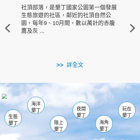
社頂部落，是墾丁國家公園第一個發展
龍水
生態旅遊的社區，鄰近的社頂自然公
的有
園，每年9、10月間，數以萬計的赤腹
重要
鷹及灰 ...
走進沁 
詳全文
南仁湖
龜山
海生館
滿州
出火
恆春
佳樂水
萬里桐
龍鑾潭自然中心
森林遊樂區
瓊麻館
南灣
關山
墾管處遊客中心
社頂公園
風吹沙
後壁湖
船帆石
白砂
海洋
龍磐公園
香蕉灣
貓鼻頭
砂島
龍坑
鵝鑾鼻
夜間
玩在
墾丁
墾丁
墾丁
生態
海角
陸上
墾丁
墾丁
墾丁