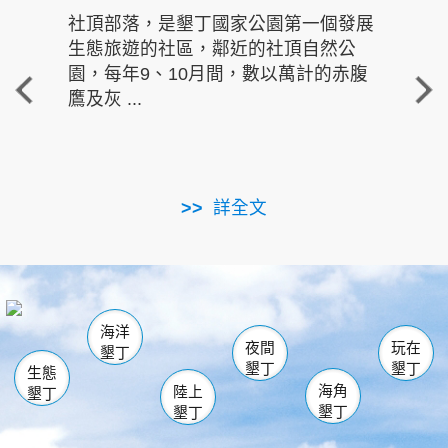
社頂部落，是墾丁國家公園第一個發展
龍水
生態旅遊的社區，鄰近的社頂自然公
的有
園，每年9、10月間，數以萬計的赤腹
重要
鷹及灰 ...
走進沁 
詳全文
南仁湖
龜山
海生館
滿州
出火
恆春
佳樂水
萬里桐
龍鑾潭自然中心
森林遊樂區
瓊麻館
南灣
關山
墾管處遊客中心
社頂公園
風吹沙
後壁湖
船帆石
白砂
海洋
龍磐公園
香蕉灣
貓鼻頭
砂島
龍坑
鵝鑾鼻
夜間
玩在
墾丁
墾丁
墾丁
生態
海角
陸上
墾丁
墾丁
墾丁