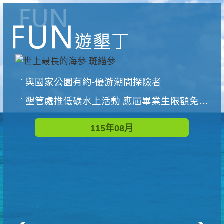
與國家公園有約-優游潮間探險者
墾管處推低碳水上活動 應屆畢業生限額免費參加
115年08月