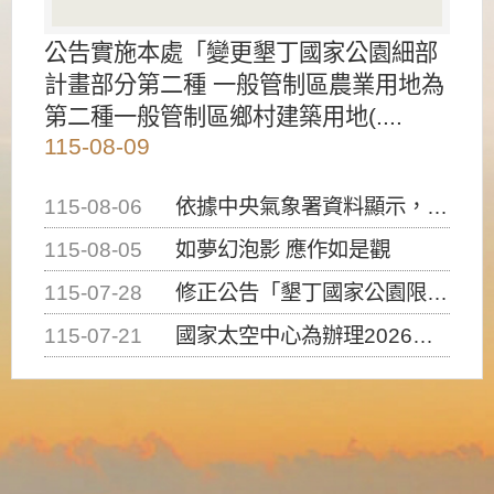
公告實施本處「變更墾丁國家公園細部
計畫部分第二種 一般管制區農業用地為
第二種一般管制區鄉村建築用地(....
115-08-09
115-08-06
依據中央氣象署資料顯示，白海豚颱風持續接近臺灣，請密切注意動向及早完成防災應變準備
115-08-05
如夢幻泡影 應作如是觀
115-07-28
修正公告「墾丁國家公園限制水域遊憩活動之種類、範圍、時間及行為」，自即日生效。
115-07-21
國家太空中心為辦理2026台灣盃火箭競賽，陸、海、空域警戒及協調相關事宜，因颱風備案事宜