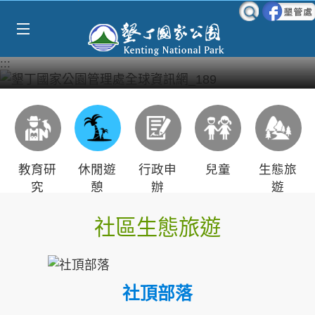
Select Language
▼
跳到主要內容區塊
:::
教育研
休閒遊
行政申
兒童
生態旅
究
憩
辦
遊
社區生態旅遊
社頂部落