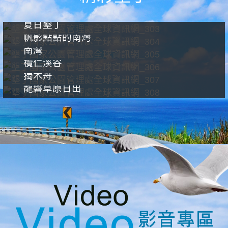
夏日墾丁
帆影點點的南灣
南灣
欖仁溪谷
獨木舟
龍磐草原日出