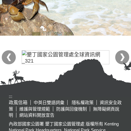
:::
政風信箱
中英日雙語詞彙
隱私權政策
資訊安全政
策
維護與管理規範
防護與回復機制
無障礙網頁說
明
網站資料開放宣告
內政部國家公園署 墾丁國家公園管理處 版權所有 Kenting
National Park Headquarters, National Park Service,